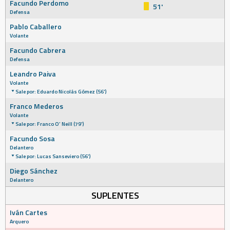
Facundo Perdomo
51'
Defensa
Pablo Caballero
Volante
Facundo Cabrera
Defensa
Leandro Paiva
Volante
Sale por: Eduardo Nicolás Gómez (56')
Franco Mederos
Volante
Sale por: Franco O’ Neill (79')
Facundo Sosa
Delantero
Sale por: Lucas Sanseviero (56')
Diego Sánchez
Delantero
SUPLENTES
Iván Cartes
Arquero