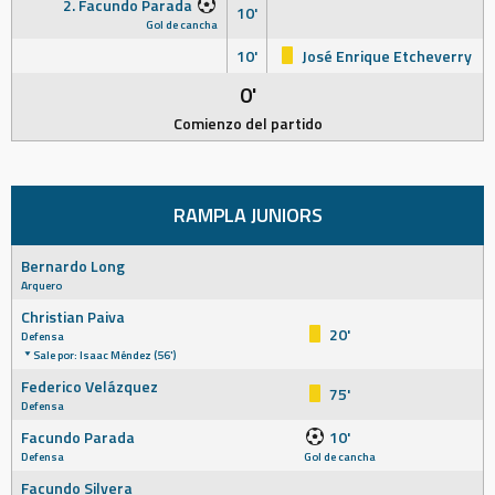
2. Facundo Parada
10'
Gol de cancha
10'
José Enrique Etcheverry
0'
Comienzo del partido
RAMPLA JUNIORS
Bernardo Long
Arquero
Christian Paiva
20'
Defensa
Sale por: Isaac Méndez (56')
Federico Velázquez
75'
Defensa
Facundo Parada
10'
Defensa
Gol de cancha
Facundo Silvera