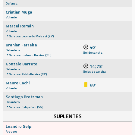
Defensa
Cristian Muga
Volante
Marcel Román
Volante
Sale por: Leonardo Melazzi (71')
Brahian Ferreira
40'
Delantero
Gol de cancha
Sale por: Joshuan Berrios (71')
Gonzalo Barreto
14', 78'
Delantero
Goles de cancha
Sale por: Pablo Pereira (83')
Mauro Cachi
88'
Volante
Santiago Brotzman
Delantero
Sale por: Felipe Celli (56')
SUPLENTES
Leandro Gelpi
Arquero