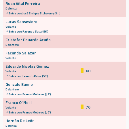
Ruan Vital Ferreira
Defensa
Entra por: José Enrique Etcheverry (31')
Lucas Sanseviero
Volante
Entra por: Facundo Sosa (56')
Cristofer Eduardo Acuña
Delantero
Facundo Salazar
Volante
Eduardo Nicolás Gómez
60'
Volante
Entra por: Leandro Paiva (56')
Gonzalo Bueno
Delantero
Entra por: Franco Mederos (79')
Franco O’ Neill
76'
Volante
Entra por: Franco Mederos (79')
Hernán De León
Defensa