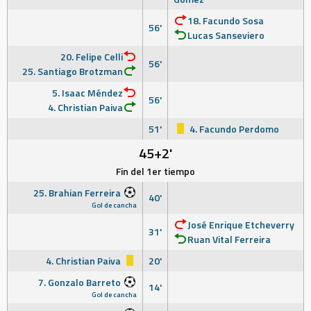
18. Facundo Sosa
56'
Lucas Sanseviero
20. Felipe Celli
56'
25. Santiago Brotzman
5. Isaac Méndez
56'
4. Christian Paiva
51'
4. Facundo Perdomo
45+2'
Fin del 1er tiempo
25. Brahian Ferreira
40'
Gol de cancha
José Enrique Etcheverry
31'
Ruan Vital Ferreira
4. Christian Paiva
20'
7. Gonzalo Barreto
14'
Gol de cancha