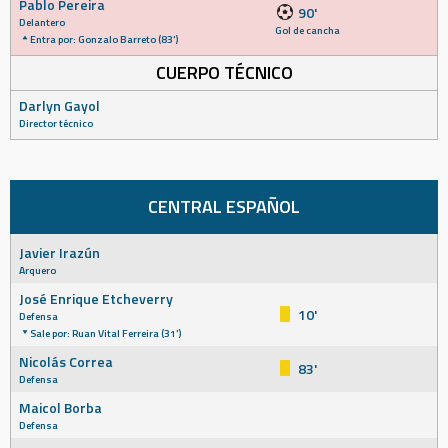
Pablo Pereira
90'
Delantero
Gol de cancha
Entra por: Gonzalo Barreto (83')
CUERPO TÉCNICO
Darlyn Gayol
Director técnico
CENTRAL ESPAÑOL
Javier Irazún
Arquero
José Enrique Etcheverry
10'
Defensa
Sale por: Ruan Vital Ferreira (31')
Nicolás Correa
83'
Defensa
Maicol Borba
Defensa