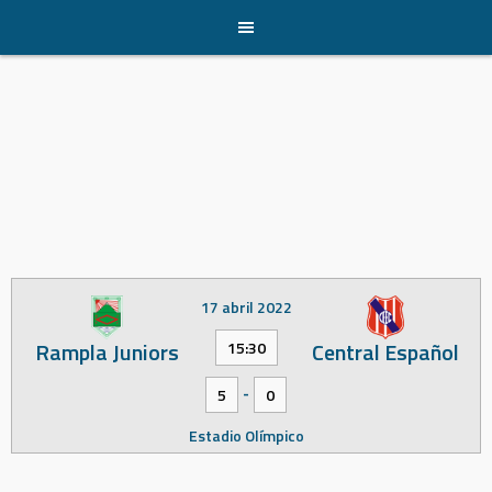
Skip
to
content
17 abril 2022
Rampla Juniors
Central Español
15:30
-
5
0
Estadio Olímpico