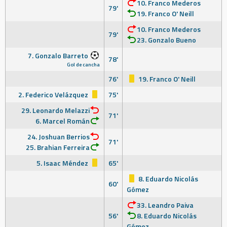
10. Franco Mederos
79'
19. Franco O' Neill
10. Franco Mederos
79'
23. Gonzalo Bueno
7. Gonzalo Barreto
78'
Gol de cancha
76'
19. Franco O' Neill
2. Federico Velázquez
75'
29. Leonardo Melazzi
71'
6. Marcel Román
24. Joshuan Berrios
71'
25. Brahian Ferreira
5. Isaac Méndez
65'
8. Eduardo Nicolás
60'
Gómez
33. Leandro Paiva
56'
8. Eduardo Nicolás
Gómez