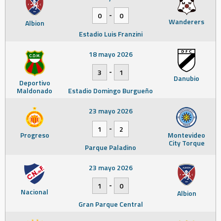
-
0
0
Wanderers
Albion
Estadio Luis Franzini
18 mayo 2026
-
3
1
Danubio
Deportivo
Maldonado
Estadio Domingo Burgueño
23 mayo 2026
-
1
2
Progreso
Montevideo
City Torque
Parque Paladino
23 mayo 2026
-
1
0
Nacional
Albion
Gran Parque Central