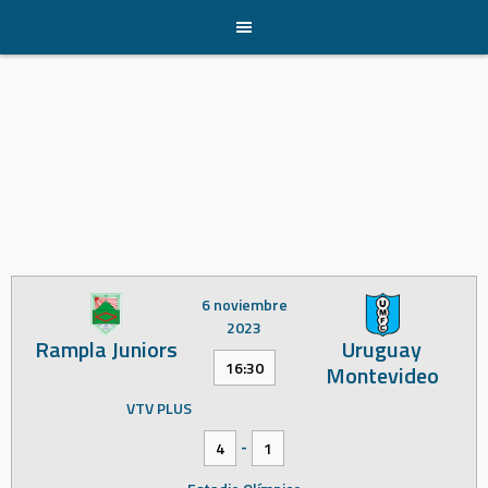
Skip
to
content
6 noviembre
2023
Rampla Juniors
Uruguay
16:30
Montevideo
VTV PLUS
-
4
1