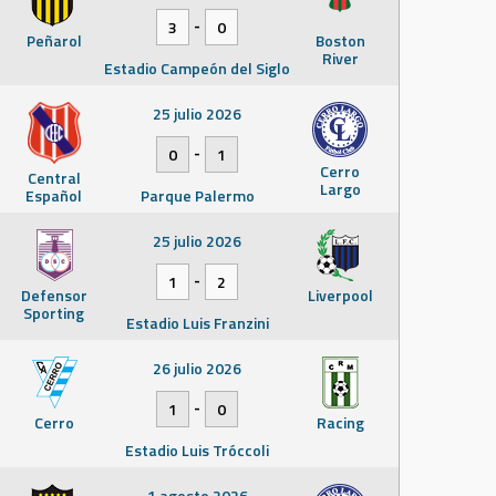
-
3
0
Peñarol
Boston
River
Estadio Campeón del Siglo
25 julio 2026
-
0
1
Cerro
Central
Largo
Español
Parque Palermo
25 julio 2026
-
1
2
Defensor
Liverpool
Sporting
Estadio Luis Franzini
26 julio 2026
-
1
0
Cerro
Racing
Estadio Luis Tróccoli
1 agosto 2026