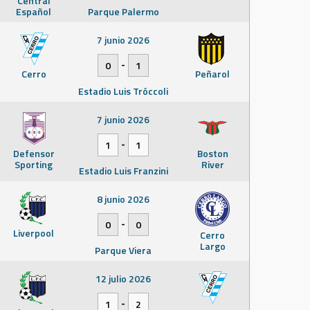
Central
Español
Parque Palermo
7 junio 2026
-
0
1
Cerro
Peñarol
Estadio Luis Tróccoli
7 junio 2026
-
1
1
Defensor
Boston
Sporting
River
Estadio Luis Franzini
8 junio 2026
-
0
0
Liverpool
Cerro
Largo
Parque Viera
12 julio 2026
-
1
2