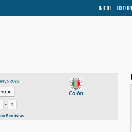
INICIO
FIXTUR
mayo 2025
Colón
18:00
-
1
2
jo Rentistas