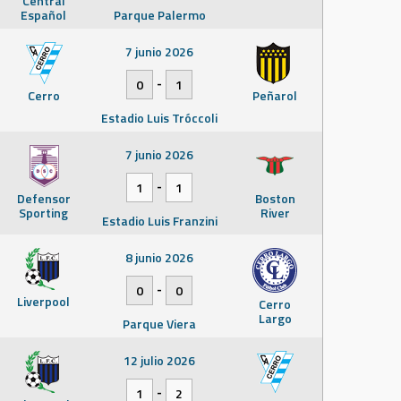
Central
Español
Parque Palermo
7 junio 2026
-
0
1
Cerro
Peñarol
Estadio Luis Tróccoli
7 junio 2026
-
1
1
Defensor
Boston
Sporting
River
Estadio Luis Franzini
8 junio 2026
-
0
0
Liverpool
Cerro
Largo
Parque Viera
12 julio 2026
-
1
2