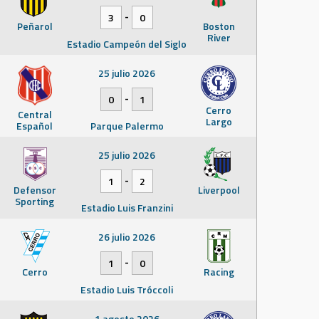
-
3
0
Peñarol
Boston
River
Estadio Campeón del Siglo
25 julio 2026
-
0
1
Cerro
Central
Largo
Español
Parque Palermo
25 julio 2026
-
1
2
Defensor
Liverpool
Sporting
Estadio Luis Franzini
26 julio 2026
-
1
0
Cerro
Racing
Estadio Luis Tróccoli
1 agosto 2026