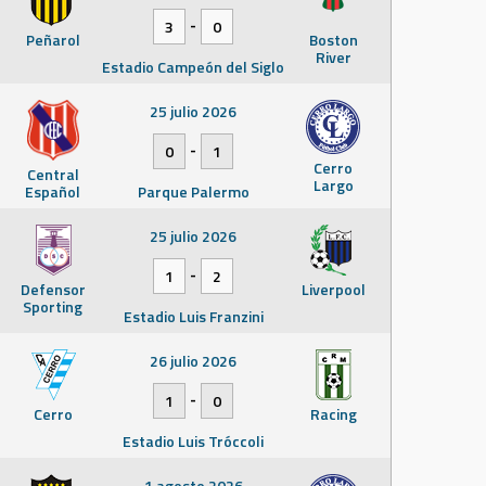
-
3
0
Peñarol
Boston
River
Estadio Campeón del Siglo
25 julio 2026
-
0
1
Cerro
Central
Largo
Español
Parque Palermo
25 julio 2026
-
1
2
Defensor
Liverpool
Sporting
Estadio Luis Franzini
26 julio 2026
-
1
0
Cerro
Racing
Estadio Luis Tróccoli
1 agosto 2026