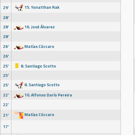
15. Yonatthan Rak
29'
28'
28'
16. José Álvarez
28'
26'
Matías Cóccaro
26'
25'
8. Santiago Scotto
25'
8. Santiago Scotto
25'
22'
10. Alfonso Darío Pereira
22'
Matías Cóccaro
21'
17'