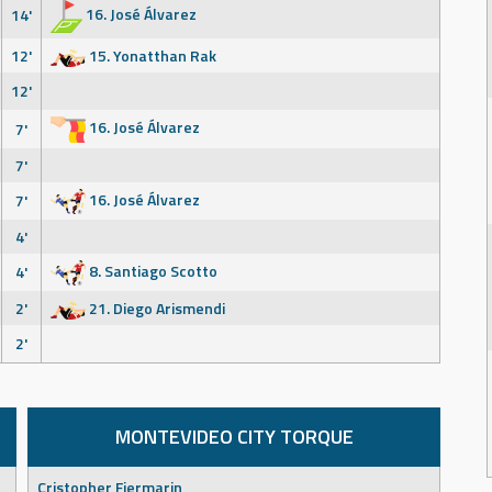
16. José Álvarez
14'
12'
15. Yonatthan Rak
12'
16. José Álvarez
7'
7'
16. José Álvarez
7'
4'
8. Santiago Scotto
4'
2'
21. Diego Arismendi
2'
MONTEVIDEO CITY TORQUE
Cristopher Fiermarin