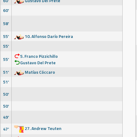
60'
Gustavo Del Prete
60'
58'
55'
10. Alfonso Darío Pereira
55'
5. Franco Pizzichillo
55'
Gustavo Del Prete
51'
Matías Cóccaro
51'
50'
50'
49'
27. Andrew Teuten
47'