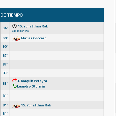
 DE TIEMPO
15. Yonatthan Rak
94'
Gol de cancha
90'
Matías Cóccaro
90'
87'
87'
83'
3. Joaquín Pereyra
83'
Leandro Otormín
81'
81'
15. Yonatthan Rak
81'