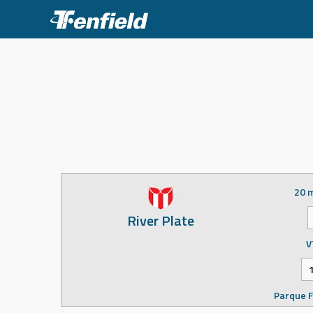
Skip
to
content
20 
River Plate
V
Parque F