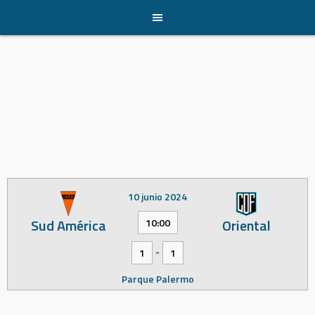
Skip
to
content
10 junio 2024
Sud América
Oriental
10:00
-
1
1
Parque Palermo