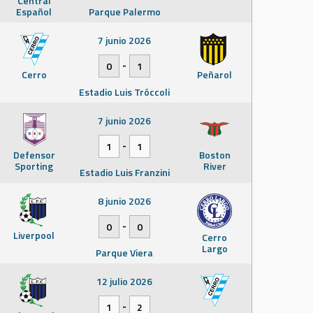
Central
Español
Parque Palermo
7 junio 2026
-
0
1
Cerro
Peñarol
Estadio Luis Tróccoli
7 junio 2026
-
1
1
Defensor
Boston
Sporting
River
Estadio Luis Franzini
8 junio 2026
-
0
0
Liverpool
Cerro
Largo
Parque Viera
12 julio 2026
-
1
2