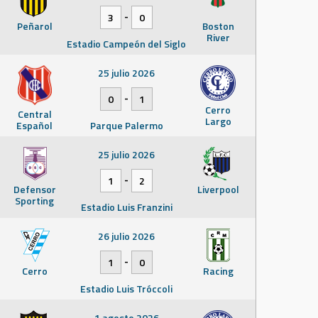
-
3
0
Peñarol
Boston
River
Estadio Campeón del Siglo
25 julio 2026
-
0
1
Cerro
Central
Largo
Español
Parque Palermo
25 julio 2026
-
1
2
Defensor
Liverpool
Sporting
Estadio Luis Franzini
26 julio 2026
-
1
0
Cerro
Racing
Estadio Luis Tróccoli
1 agosto 2026