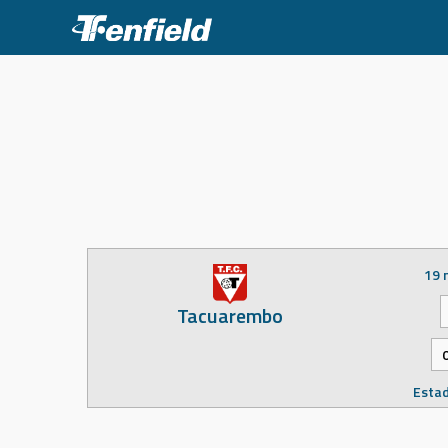
Skip
to
content
19 
Tacuarembo
Estad