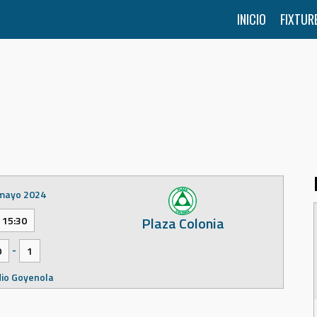
INICIO
FIXTUR
mayo 2024
Plaza Colonia
15:30
-
0
1
io Goyenola