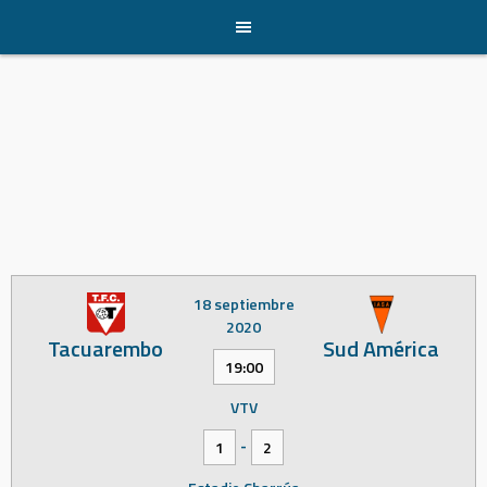
Skip
to
content
18 septiembre
2020
Tacuarembo
Sud América
19:00
VTV
-
1
2