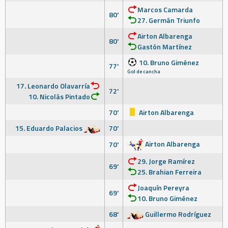
Marcos Camarda
80'
27. Germán Triunfo
Airton Albarenga
80'
Gastón Martínez
10. Bruno Giménez
77'
Gol de cancha
17. Leonardo Olavarría
72'
10. Nicolás Pintado
70'
Airton Albarenga
15. Eduardo Palacios
70'
Airton Albarenga
70'
29. Jorge Ramírez
69'
25. Brahian Ferreira
Joaquín Pereyra
69'
10. Bruno Giménez
68'
Guillermo Rodríguez