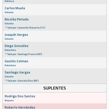
Defensa
Carlos Muela
Volante
Nicolás Pintado
Volante
Sale por: Leonardo Olavarría (72')
Joaquín Verges
Volante
Diego González
Delantero
Sale por: Santiago Franco (56')
Gastón Colman
Delantero
Santiago Vargas
Volante
Sale por: Gonzalo Díaz (83')
SUPLENTES
Rodrigo Dos Santos
Arquero
Roberto Hernández