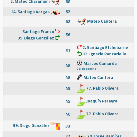
2. Mateo Charamoni
68'
14. Santiago Vargas
62'
Mateo Cantera
62'
Santiago Franco
56'
99. Diego González
2. Santiago Etchebarne
51'
32. Ignacio Panzariello
Marcos Camarda
48'
Gol de cancha
48'
Mateo Cantera
77. Pablo Olivera
45'
Joaquín Pereyra
45'
77. Pablo Olivera
40'
99. Diego González
33'
32'
29. Jorge Ramírez