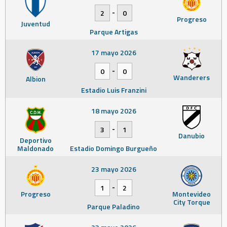
-
2
0
Progreso
Juventud
Parque Artigas
17 mayo 2026
-
0
0
Wanderers
Albion
Estadio Luis Franzini
18 mayo 2026
-
3
1
Danubio
Deportivo
Maldonado
Estadio Domingo Burgueño
23 mayo 2026
-
1
2
Progreso
Montevideo
City Torque
Parque Paladino