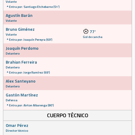
Volante
Entra por: Santiago Etchebarne (51')
Agustín Barán
Volante
Bruno Giménez
77'
Volante
Gol de cancha
Entra por: Joaquín Pereyra (69')
Joaquín Perdomo
Delantero
Brahian Ferreira
Delantero
Entra por: Jorge Ramírez (69')
Alex Santeyano
Delantero
Gastón Martínez
Defensa
Entra por: Airton Albarenga (80')
CUERPO TÉCNICO
Omar Pérez
Director técnico