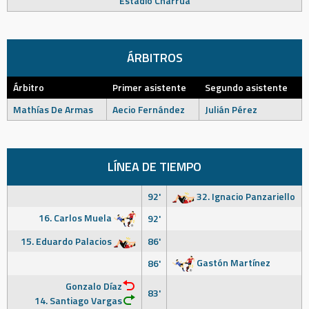
Estadio Charrúa
ÁRBITROS
Árbitro
Primer asistente
Segundo asistente
Mathías De Armas
Aecio Fernández
Julián Pérez
LÍNEA DE TIEMPO
92'
32. Ignacio Panzariello
16. Carlos Muela
92'
15. Eduardo Palacios
86'
Gastón Martínez
86'
Gonzalo Díaz
83'
14. Santiago Vargas