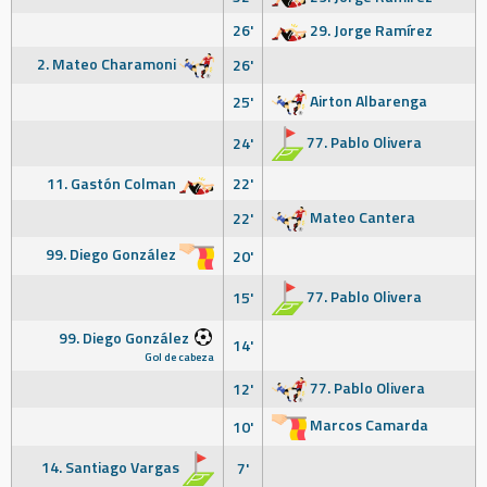
26'
29. Jorge Ramírez
2. Mateo Charamoni
26'
Airton Albarenga
25'
77. Pablo Olivera
24'
11. Gastón Colman
22'
Mateo Cantera
22'
99. Diego González
20'
77. Pablo Olivera
15'
99. Diego González
14'
Gol de cabeza
77. Pablo Olivera
12'
Marcos Camarda
10'
14. Santiago Vargas
7'