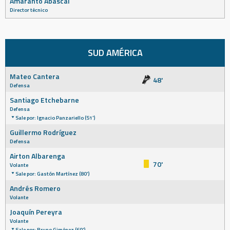
Amaranto Abascal
Director técnico
SUD AMÉRICA
Mateo Cantera
48'
Defensa
Santiago Etchebarne
Defensa
Sale por: Ignacio Panzariello (51')
Guillermo Rodríguez
Defensa
Airton Albarenga
70'
Volante
Sale por: Gastón Martínez (80')
Andrés Romero
Volante
Joaquín Pereyra
Volante
Sale por: Bruno Giménez (69')