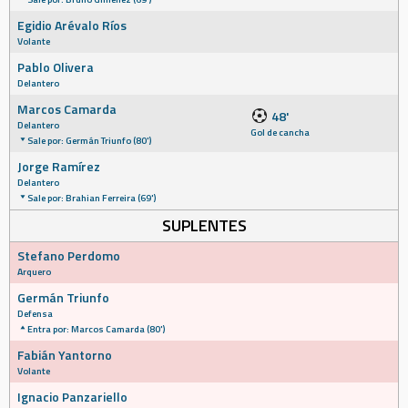
Egidio Arévalo Ríos
Volante
Pablo Olivera
Delantero
Marcos Camarda
48'
Delantero
Gol de cancha
Sale por: Germán Triunfo (80')
Jorge Ramírez
Delantero
Sale por: Brahian Ferreira (69')
SUPLENTES
Stefano Perdomo
Arquero
Germán Triunfo
Defensa
Entra por: Marcos Camarda (80')
Fabián Yantorno
Volante
Ignacio Panzariello