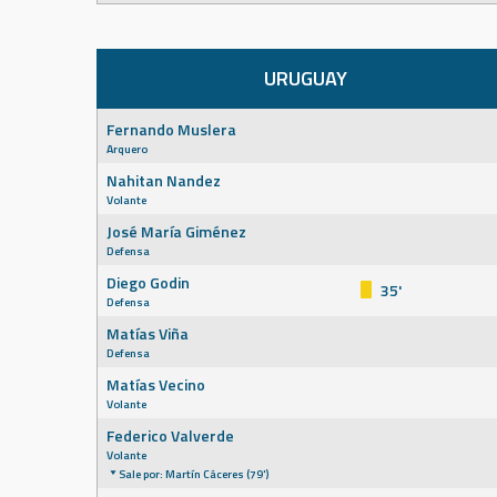
URUGUAY
Fernando Muslera
Arquero
Nahitan Nandez
Volante
José María Giménez
Defensa
Diego Godin
35'
Defensa
Matías Viña
Defensa
Matías Vecino
Volante
Federico Valverde
Volante
Sale por: Martín Cáceres (79')