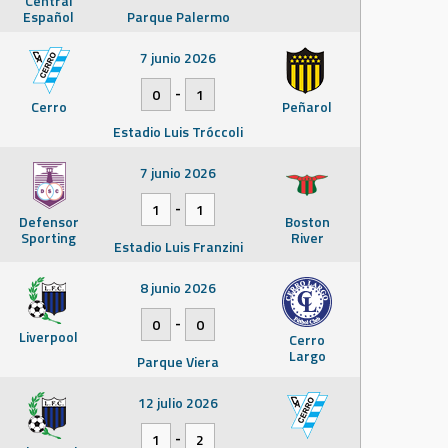
Central
Español
Parque Palermo
7 junio 2026
-
0
1
Cerro
Peñarol
Estadio Luis Tróccoli
7 junio 2026
-
1
1
Defensor
Boston
Sporting
River
Estadio Luis Franzini
8 junio 2026
-
0
0
Liverpool
Cerro
Largo
Parque Viera
12 julio 2026
-
1
2