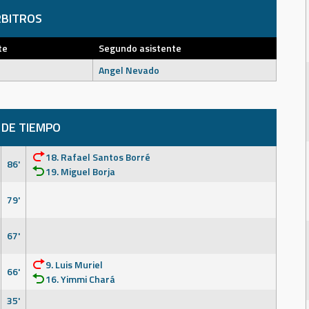
BITROS
te
Segundo asistente
Angel Nevado
 DE TIEMPO
18. Rafael Santos Borré
86'
19. Miguel Borja
79'
67'
9. Luis Muriel
66'
16. Yimmi Chará
35'