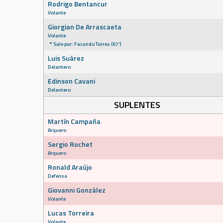
Rodrigo Bentancur
Volante
Giorgian De Arrascaeta
Volante
Sale por: Facundo Torres (67')
Luis Suárez
Delantero
Edinson Cavani
Delantero
SUPLENTES
Martín Campaña
Arquero
Sergio Rochet
Arquero
Ronald Araújo
Defensa
Giovanni González
Volante
Lucas Torreira
Volante