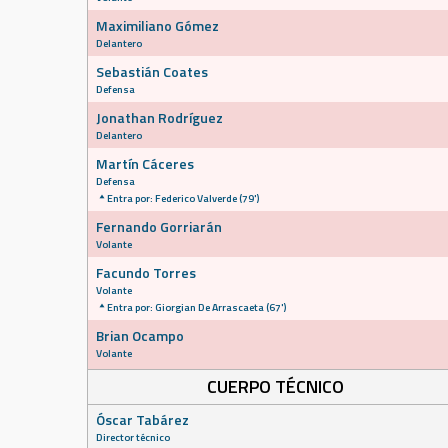
Maximiliano Gómez
Delantero
Sebastián Coates
Defensa
Jonathan Rodríguez
Delantero
Martín Cáceres
Defensa
Entra por: Federico Valverde (79')
Fernando Gorriarán
Volante
Facundo Torres
Volante
Entra por: Giorgian De Arrascaeta (67')
Brian Ocampo
Volante
CUERPO TÉCNICO
Óscar Tabárez
Director técnico