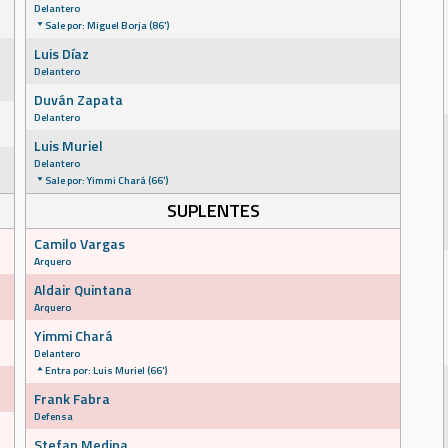
Delantero
Sale por: Miguel Borja (86')
Luis Díaz
Delantero
Duván Zapata
Delantero
Luis Muriel
Delantero
Sale por: Yimmi Chará (66')
SUPLENTES
Camilo Vargas
Arquero
Aldair Quintana
Arquero
Yimmi Chará
Delantero
Entra por: Luis Muriel (66')
Frank Fabra
Defensa
Stefan Medina