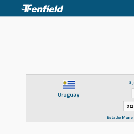
Skip
to
content
3 
Uruguay
0 (2
Estadio Mané 