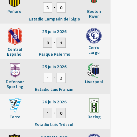
-
3
0
Peñarol
Boston
River
Estadio Campeón del Siglo
25 julio 2026
-
0
1
Cerro
Central
Largo
Español
Parque Palermo
25 julio 2026
-
1
2
Defensor
Liverpool
Sporting
Estadio Luis Franzini
26 julio 2026
-
1
0
Cerro
Racing
Estadio Luis Tróccoli
1 agosto 2026