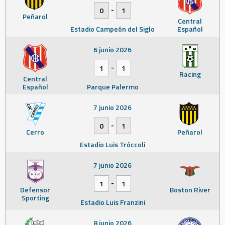
-
0
1
Peñarol
Central
Estadio Campeón del Siglo
Español
6 junio 2026
-
1
1
Racing
Central
Español
Parque Palermo
7 junio 2026
-
0
1
Cerro
Peñarol
Estadio Luis Tróccoli
7 junio 2026
-
1
1
Defensor
Boston River
Sporting
Estadio Luis Franzini
8 junio 2026