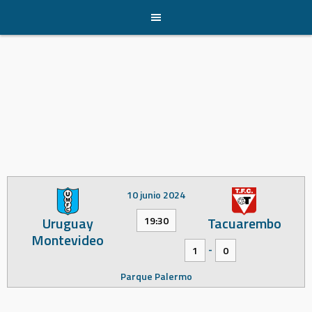
Skip
to
content
10 junio 2024
Uruguay
Tacuarembo
19:30
Montevideo
-
1
0
Parque Palermo