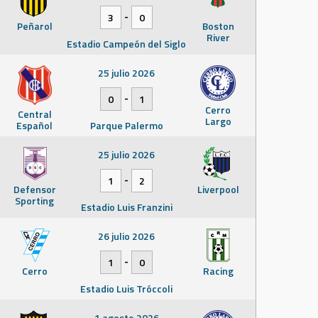
-
3
0
Peñarol
Boston
River
Estadio Campeón del Siglo
25 julio 2026
-
0
1
Cerro
Central
Largo
Español
Parque Palermo
25 julio 2026
-
1
2
Defensor
Liverpool
Sporting
Estadio Luis Franzini
26 julio 2026
-
1
0
Cerro
Racing
Estadio Luis Tróccoli
1 agosto 2026