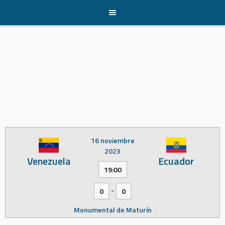
Skip
to
content
16 noviembre
2023
Venezuela
Ecuador
19:00
-
0
0
Monumental de Maturín