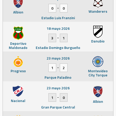
-
0
0
Wanderers
Albion
Estadio Luis Franzini
18 mayo 2026
-
3
1
Danubio
Deportivo
Maldonado
Estadio Domingo Burgueño
23 mayo 2026
-
1
2
Progreso
Montevideo
City Torque
Parque Paladino
23 mayo 2026
-
1
0
Nacional
Albion
Gran Parque Central