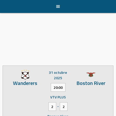
Skip
to
content
31 octubre
2025
Wanderers
Boston River
20:00
VTV PLUS
-
2
2