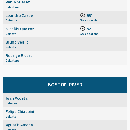
Pablo Suárez
Delantero
Leandro Zazpe
83'
Defensa
Gol de cancha
Nicolás Queiroz
62'
Volante
Gol de cancha
Bruno Veglio
Volante
Rodrigo Rivero
Delantero
BOSTON RIVER
Juan Acosta
Defensa
Felipe Chiappini
Volante
Agustín Amado
Volante