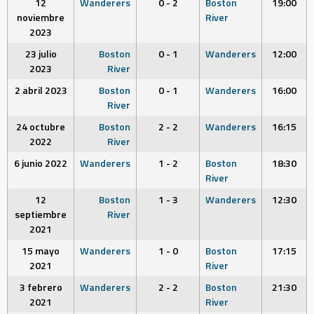
12
Wanderers
0 - 2
Boston
19:00
noviembre
River
2023
23 julio
Boston
0 - 1
Wanderers
12:00
2023
River
2 abril 2023
Boston
0 - 1
Wanderers
16:00
River
24 octubre
Boston
2 - 2
Wanderers
16:15
2022
River
6 junio 2022
Wanderers
1 - 2
Boston
18:30
River
12
Boston
1 - 3
Wanderers
12:30
septiembre
River
2021
15 mayo
Wanderers
1 - 0
Boston
17:15
2021
River
3 febrero
Wanderers
2 - 2
Boston
21:30
2021
River