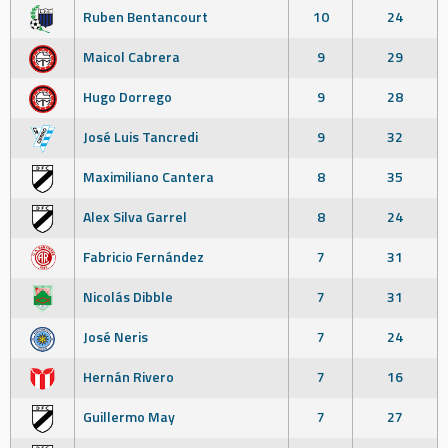
Ruben Bentancourt
10
24
Maicol Cabrera
9
29
Hugo Dorrego
9
28
José Luis Tancredi
9
32
Maximiliano Cantera
8
35
Alex Silva Garrel
8
24
Fabricio Fernández
7
31
Nicolás Dibble
7
31
José Neris
7
24
Hernán Rivero
7
16
Guillermo May
7
27