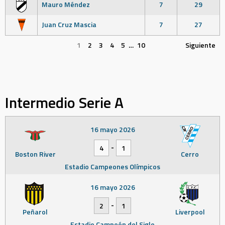
Mauro Méndez
7
29
Juan Cruz Mascia
7
27
1
2
3
4
5
…
10
Siguiente
Intermedio Serie A
16 mayo 2026
-
4
1
Boston River
Cerro
Estadio Campeones Olímpicos
16 mayo 2026
-
2
1
Peñarol
Liverpool
Estadio Campeón del Siglo