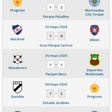
-
1
2
Progreso
Montevideo
City Torque
Parque Paladino
23 mayo 2026
-
1
0
Nacional
Albion
Gran Parque Central
24 mayo 2026
-
1
1
Wanderers
Deportivo
Parque Viera
Maldonado
30 mayo 2026
-
1
2
Danubio
Progreso
Estadio Jardines