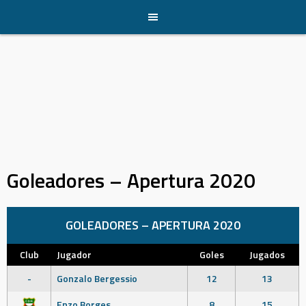
Skip
to
content
Goleadores – Apertura 2020
GOLEADORES – APERTURA 2020
Club
Jugador
Goles
Jugados
-
Gonzalo Bergessio
12
13
Enzo Borges
8
15