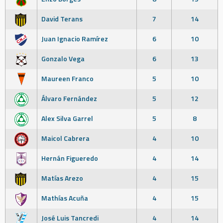
David Terans
7
14
Juan Ignacio Ramírez
6
10
Gonzalo Vega
6
13
Maureen Franco
5
10
Álvaro Fernández
5
12
Alex Silva Garrel
5
8
Maicol Cabrera
4
10
Hernán Figueredo
4
14
Matías Arezo
4
15
Mathías Acuña
4
15
José Luis Tancredi
4
14