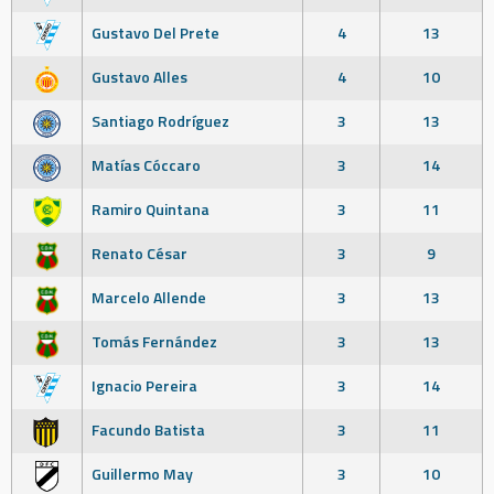
Gustavo Del Prete
4
13
Gustavo Alles
4
10
Santiago Rodríguez
3
13
Matías Cóccaro
3
14
Ramiro Quintana
3
11
Renato César
3
9
Marcelo Allende
3
13
Tomás Fernández
3
13
Ignacio Pereira
3
14
Facundo Batista
3
11
Guillermo May
3
10