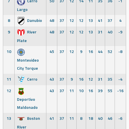
7
Cerro
50
37
12
14
11
35
36
-1
Largo
8
Danubio
48
37
12
12
13
41
37
4
9
River
48
37
12
12
13
31
40
-9
Plate
10
45
37
12
9
16
44
52
-8
Montevideo
City Torque
11
Cerro
43
37
9
16
12
31
35
-4
12
43
37
11
10
16
39
55
-16
Deportivo
Maldonado
13
Boston
41
37
11
8
18
40
46
-6
River