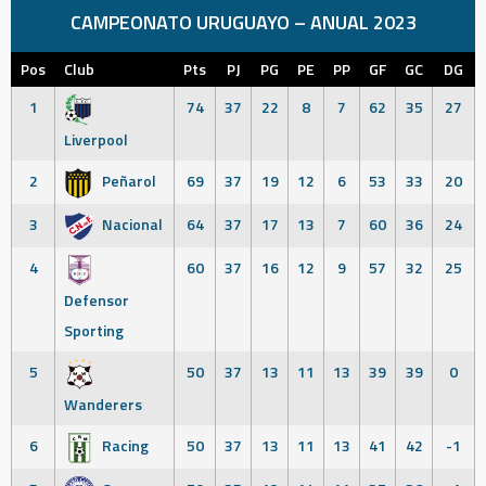
CAMPEONATO URUGUAYO – ANUAL 2023
Pos
Club
Pts
PJ
PG
PE
PP
GF
GC
DG
1
74
37
22
8
7
62
35
27
Liverpool
2
Peñarol
69
37
19
12
6
53
33
20
3
Nacional
64
37
17
13
7
60
36
24
4
60
37
16
12
9
57
32
25
Defensor
Sporting
5
50
37
13
11
13
39
39
0
Wanderers
6
Racing
50
37
13
11
13
41
42
-1