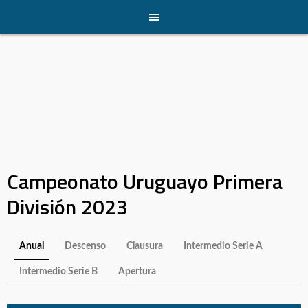
Skip
to
content
Campeonato Uruguayo Primera
División 2023
Anual
Descenso
Clausura
Intermedio Serie A
Intermedio Serie B
Apertura