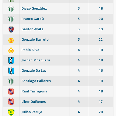
Diego González
5
18
Franco García
5
20
Gastón Alvite
5
19
Gonzalo Barreto
5
22
Pablo Silva
4
18
Jordan Mosquera
4
18
Gonzalo Da Luz
4
16
Santiago Pallares
4
18
Raúl Tarragona
4
18
Líber Quiñones
4
17
Julián Perujo
4
20