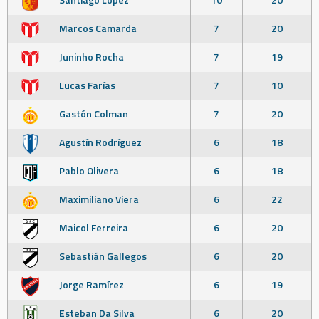
Marcos Camarda
7
20
Juninho Rocha
7
19
Lucas Farías
7
10
Gastón Colman
7
20
Agustín Rodríguez
6
18
Pablo Olivera
6
18
Maximiliano Viera
6
22
Maicol Ferreira
6
20
Sebastián Gallegos
6
20
Jorge Ramírez
6
19
Esteban Da Silva
6
20