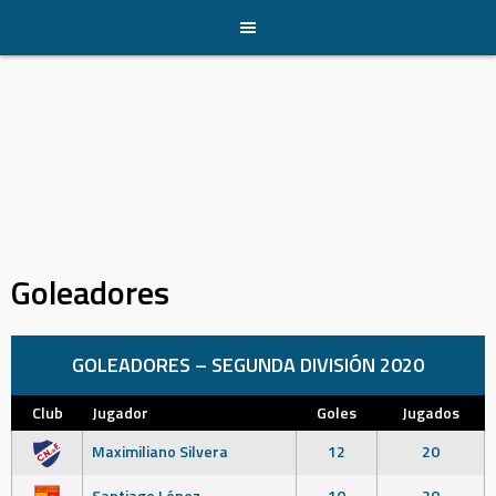
Skip
to
content
Goleadores
GOLEADORES – SEGUNDA DIVISIÓN 2020
Club
Jugador
Goles
Jugados
Maximiliano Silvera
12
20
Santiago López
10
20