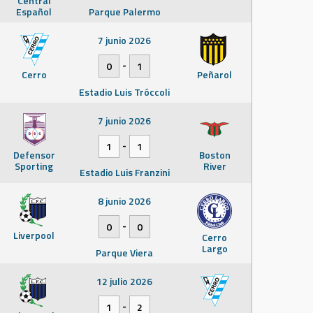
Central
Español
Parque Palermo
7 junio 2026
-
0
1
Cerro
Peñarol
Estadio Luis Tróccoli
7 junio 2026
-
1
1
Defensor
Boston
Sporting
River
Estadio Luis Franzini
8 junio 2026
-
0
0
Liverpool
Cerro
Largo
Parque Viera
12 julio 2026
-
1
2