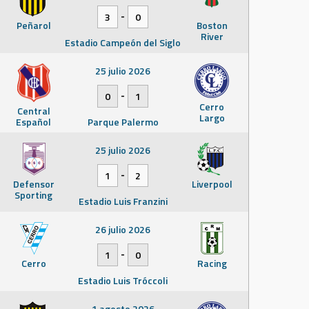
-
3
0
Peñarol
Boston
River
Estadio Campeón del Siglo
25 julio 2026
-
0
1
Cerro
Central
Largo
Español
Parque Palermo
25 julio 2026
-
1
2
Defensor
Liverpool
Sporting
Estadio Luis Franzini
26 julio 2026
-
1
0
Cerro
Racing
Estadio Luis Tróccoli
1 agosto 2026