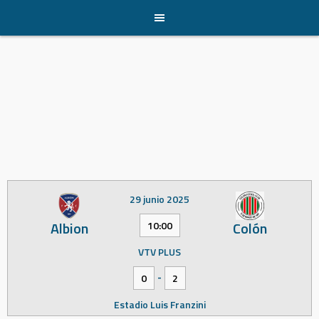
Skip
to
content
29 junio 2025
Albion
Colón
10:00
VTV PLUS
-
0
2
Estadio Luis Franzini