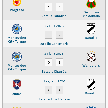
-
1
0
Progreso
Deportivo
Parque Paladino
Maldonado
24 julio 2026
-
1
0
Montevideo
Danubio
City Torque
Estadio Centenario
31 julio 2026
-
0
2
Montevideo
Wanderers
City Torque
Estadio Charrúa
1 agosto 2026
-
2
2
Danubio
Albion
Estadio Luis Franzini