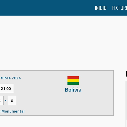
INICIO
FIXTUR
ctubre 2024
Bolivia
21:00
-
6
0
o Monumental