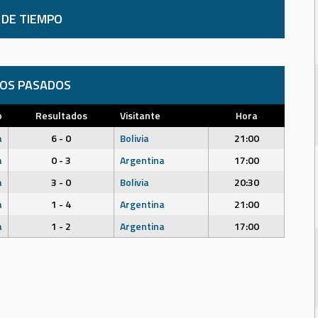
 DE TIEMPO
DOS PASADOS
o
Resultados
Visitante
Hora
a
6 - 0
Bolivia
21:00
a
0 - 3
Argentina
17:00
a
3 - 0
Bolivia
20:30
a
1 - 4
Argentina
21:00
a
1 - 2
Argentina
17:00