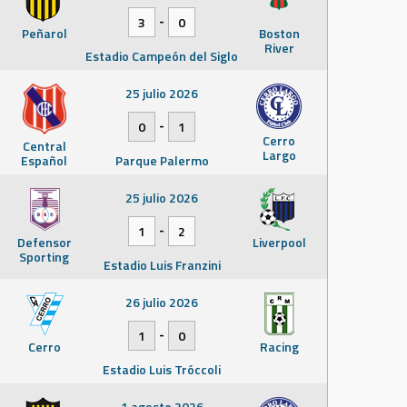
-
3
0
Peñarol
Boston
River
Estadio Campeón del Siglo
25 julio 2026
-
0
1
Cerro
Central
Largo
Español
Parque Palermo
25 julio 2026
-
1
2
Defensor
Liverpool
Sporting
Estadio Luis Franzini
26 julio 2026
-
1
0
Cerro
Racing
Estadio Luis Tróccoli
1 agosto 2026