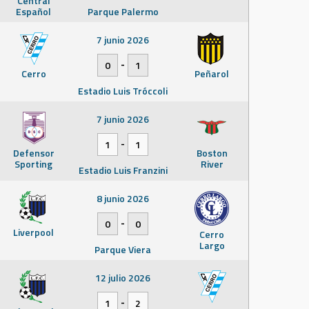
Central
Español
Parque Palermo
7 junio 2026
-
0
1
Cerro
Peñarol
Estadio Luis Tróccoli
7 junio 2026
-
1
1
Defensor
Boston
Sporting
River
Estadio Luis Franzini
8 junio 2026
-
0
0
Liverpool
Cerro
Largo
Parque Viera
12 julio 2026
-
1
2