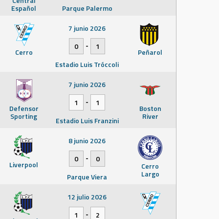
Central
Español
Parque Palermo
7 junio 2026
-
0
1
Cerro
Peñarol
Estadio Luis Tróccoli
7 junio 2026
-
1
1
Defensor
Boston
Sporting
River
Estadio Luis Franzini
8 junio 2026
-
0
0
Liverpool
Cerro
Largo
Parque Viera
12 julio 2026
-
1
2