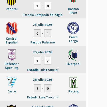
-
3
0
Peñarol
Boston
River
Estadio Campeón del Siglo
25 julio 2026
-
0
1
Cerro
Central
Largo
Español
Parque Palermo
25 julio 2026
-
1
2
Defensor
Liverpool
Sporting
Estadio Luis Franzini
26 julio 2026
-
1
0
Cerro
Racing
Estadio Luis Tróccoli
1 agosto 2026