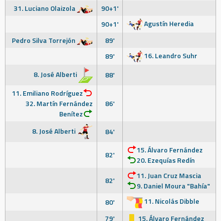
31. Luciano Olaizola
90+1'
Agustín Heredia
90+1'
Pedro Silva Torrejón
89'
16. Leandro Suhr
89'
8. José Alberti
88'
11. Emiliano Rodríguez
32. Martín Fernández
86'
Benítez
8. José Alberti
84'
15. Álvaro Fernández
82'
20. Ezequías Redín
11. Juan Cruz Mascia
82'
9. Daniel Moura "Bahía"
11. Nicolás Dibble
80'
79'
15. Álvaro Fernández