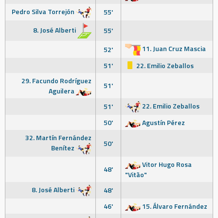
Pedro Silva Torrejón
55'
8. José Alberti
55'
11. Juan Cruz Mascia
52'
51'
22. Emilio Zeballos
29. Facundo Rodríguez
51'
Aguilera
22. Emilio Zeballos
51'
50'
Agustín Pérez
32. Martín Fernández
50'
Benítez
Vitor Hugo Rosa
48'
"Vitão"
8. José Alberti
48'
46'
15. Álvaro Fernández