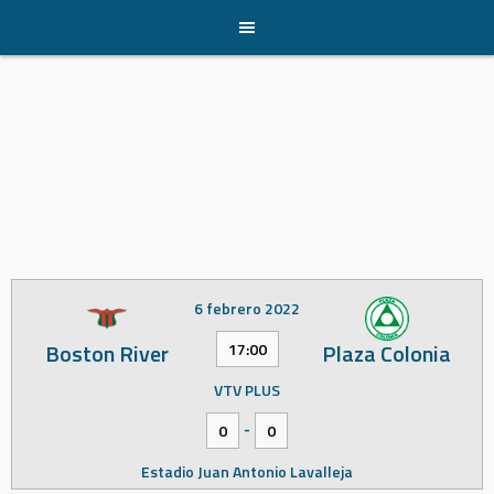
Skip
to
content
6 febrero 2022
Boston River
Plaza Colonia
17:00
VTV PLUS
-
0
0
Estadio Juan Antonio Lavalleja