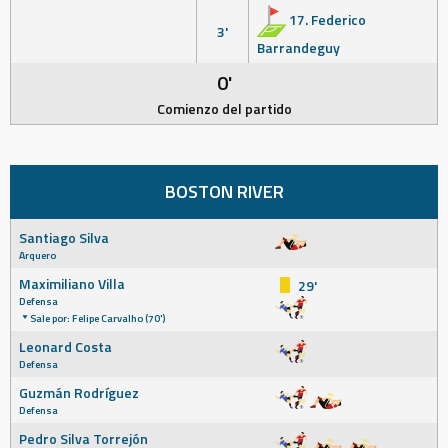
17. Federico
3'
Barrandeguy
0'
Comienzo del partido
BOSTON RIVER
Santiago Silva
Arquero
Maximiliano Villa
29'
Defensa
Sale por: Felipe Carvalho (70')
Leonard Costa
Defensa
Guzmán Rodríguez
Defensa
Pedro Silva Torrejón