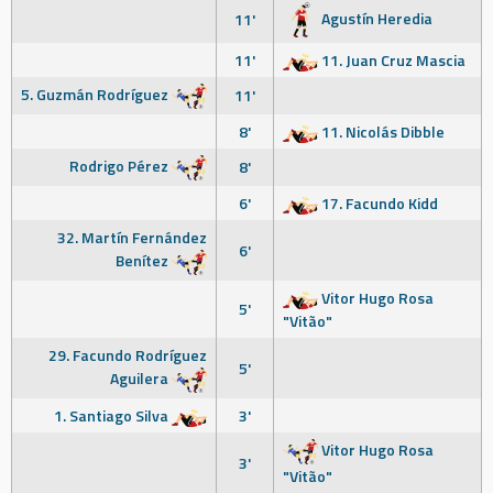
Agustín Heredia
11'
11'
11. Juan Cruz Mascia
5. Guzmán Rodríguez
11'
8'
11. Nicolás Dibble
Rodrigo Pérez
8'
6'
17. Facundo Kidd
32. Martín Fernández
6'
Benítez
Vitor Hugo Rosa
5'
"Vitão"
29. Facundo Rodríguez
5'
Aguilera
1. Santiago Silva
3'
Vitor Hugo Rosa
3'
"Vitão"