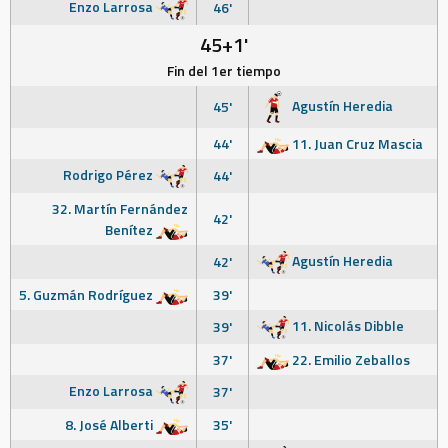
Enzo Larrosa
46'
45+1'
Fin del 1er tiempo
Agustín Heredia
45'
44'
11. Juan Cruz Mascia
Rodrigo Pérez
44'
32. Martín Fernández
42'
Benítez
Agustín Heredia
42'
5. Guzmán Rodríguez
39'
11. Nicolás Dibble
39'
37'
22. Emilio Zeballos
Enzo Larrosa
37'
8. José Alberti
35'