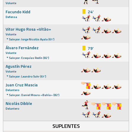
Volante
Facundo Kidd
24'
Defensa
Vitor Hugo Rosa «Vitão»
Volante
Sale por: Jorge Nicolás Ayala (61')
Álvaro Fernández
79'
Volante
Sale por: Ezequías Redín (82')
Agustín Pérez
Volante
Sale por: Leandro Suhr (61')
Juan Cruz Mascia
Delantero
Sale por: Daniel Moura «Bahía» (82')
Nicolás Dibble
Delantero
SUPLENTES