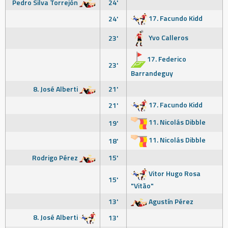
Pedro Silva Torrejón
24'
17. Facundo Kidd
24'
Yvo Calleros
23'
17. Federico
23'
Barrandeguy
8. José Alberti
21'
17. Facundo Kidd
21'
11. Nicolás Dibble
19'
11. Nicolás Dibble
18'
Rodrigo Pérez
15'
Vitor Hugo Rosa
15'
"Vitão"
13'
Agustín Pérez
8. José Alberti
13'