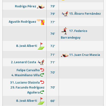
Rodrigo Pérez
79'
15. Álvaro Fernández
79'
Agustín Rodríguez
77'
17. Federico
76'
Barrandeguy
8. José Alberti
72'
71'
11. Juan Cruz Mascia
2. Leonard Costa
71'
Felipe Carvalho
70'
4. Maximiliano Villa
31. Luciano Olaizola
29. Facundo Rodríguez
70'
Aguilera
8. José Alberti
66'