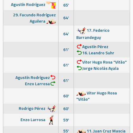
Agustín Rodríguez
65'
29. Facundo Rodríguez
64'
Aguilera
17. Federico
64'
Barrandeguy
Agustín Pérez
61'
16. Leandro Suhr
Vitor Hugo Rosa "Vitão"
61'
Jorge Nicolás Ayala
Agustín Rodríguez
61'
Enzo Larrosa
Vitor Hugo Rosa
60'
"Vitão"
Rodrigo Pérez
60'
Enzo Larrosa
59'
55'
11. Juan Cruz Mascia