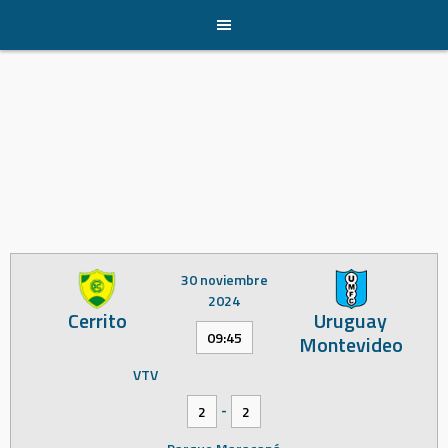
Skip
to
content
30 noviembre
2024
Cerrito
Uruguay
09:45
Montevideo
VTV
-
2
2