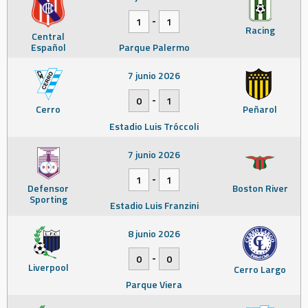
-
1
1
Racing
Central
Español
Parque Palermo
7 junio 2026
-
0
1
Cerro
Peñarol
Estadio Luis Tróccoli
7 junio 2026
-
1
1
Defensor
Boston River
Sporting
Estadio Luis Franzini
8 junio 2026
-
0
0
Liverpool
Cerro Largo
Parque Viera