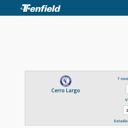
Skip
to
content
7 nov
Cerro Largo
V
Estadio