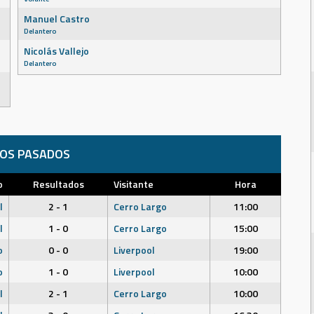
Manuel Castro
Delantero
Nicolás Vallejo
Delantero
DOS PASADOS
o
Resultados
Visitante
Hora
l
2 - 1
Cerro Largo
11:00
l
1 - 0
Cerro Largo
15:00
o
0 - 0
Liverpool
19:00
o
1 - 0
Liverpool
10:00
l
2 - 1
Cerro Largo
10:00