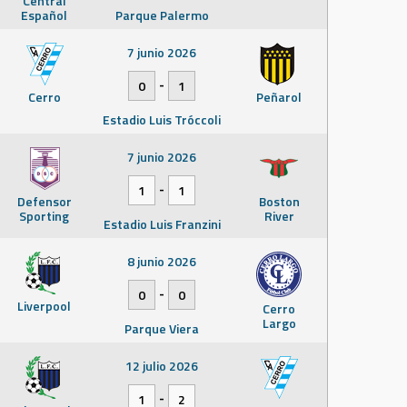
Central
Español
Parque Palermo
7 junio 2026
-
0
1
Cerro
Peñarol
Estadio Luis Tróccoli
7 junio 2026
-
1
1
Defensor
Boston
Sporting
River
Estadio Luis Franzini
8 junio 2026
-
0
0
Liverpool
Cerro
Largo
Parque Viera
12 julio 2026
-
1
2