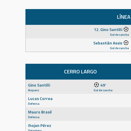
LÍNEA
12. Gino Santilli
Gol de cancha
Sebastián Assis
Gol de cancha
CERRO LARGO
Gino Santilli
49'
Arquero
Gol de cancha
Lucas Correa
Defensa
Mauro Brasil
Defensa
Ihojan Pérez
Delantero