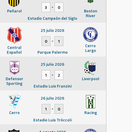
-
3
0
Peñarol
Boston
River
Estadio Campeón del Siglo
25 julio 2026
-
0
1
Cerro
Central
Largo
Español
Parque Palermo
25 julio 2026
-
1
2
Defensor
Liverpool
Sporting
Estadio Luis Franzini
26 julio 2026
-
1
0
Cerro
Racing
Estadio Luis Tróccoli
1 agosto 2026