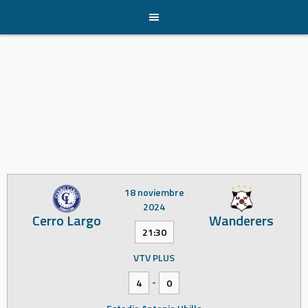
Skip
to
content
18 noviembre
2024
Cerro Largo
Wanderers
21:30
VTV PLUS
-
4
0