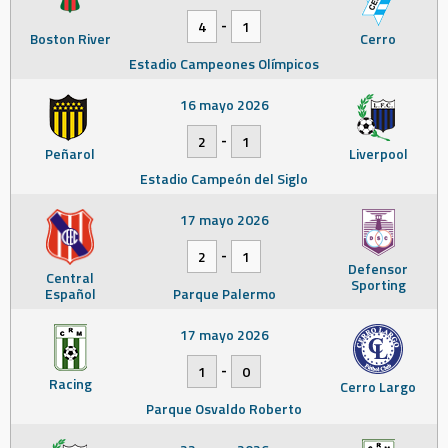
-
4
1
Boston River
Cerro
Estadio Campeones Olímpicos
16 mayo 2026
-
2
1
Peñarol
Liverpool
Estadio Campeón del Siglo
17 mayo 2026
-
2
1
Defensor
Central
Sporting
Español
Parque Palermo
17 mayo 2026
-
1
0
Racing
Cerro Largo
Parque Osvaldo Roberto