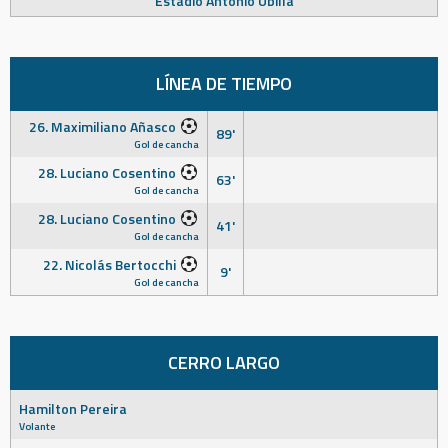
Estadio Antonio Ubilla
LÍNEA DE TIEMPO
26. Maximiliano Añasco
89'
Gol de cancha
28. Luciano Cosentino
63'
Gol de cancha
28. Luciano Cosentino
41'
Gol de cancha
22. Nicolás Bertocchi
9'
Gol de cancha
CERRO LARGO
Hamilton Pereira
Volante