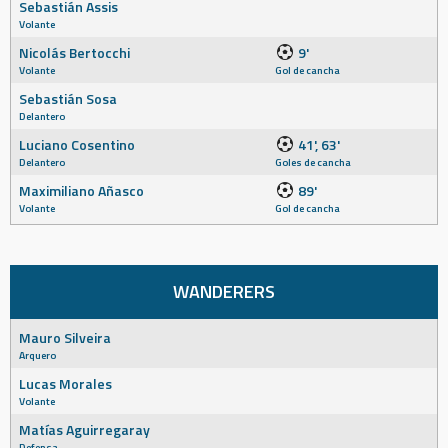
Sebastián Assis
Volante
Nicolás Bertocchi
9'
Volante
Gol de cancha
Sebastián Sosa
Delantero
Luciano Cosentino
41', 63'
Delantero
Goles de cancha
Maximiliano Añasco
89'
Volante
Gol de cancha
WANDERERS
Mauro Silveira
Arquero
Lucas Morales
Volante
Matías Aguirregaray
Defensa