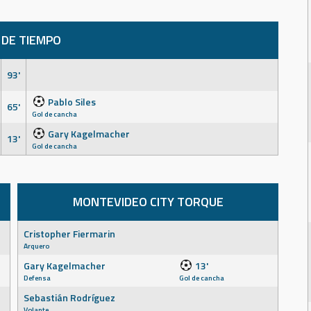
 DE TIEMPO
93'
Pablo Siles
65'
Gol de cancha
Gary Kagelmacher
13'
Gol de cancha
MONTEVIDEO CITY TORQUE
Cristopher Fiermarin
Arquero
Gary Kagelmacher
13'
Defensa
Gol de cancha
Sebastián Rodríguez
Volante