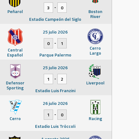
-
3
0
Peñarol
Boston
River
Estadio Campeón del Siglo
25 julio 2026
-
0
1
Cerro
Central
Largo
Español
Parque Palermo
25 julio 2026
-
1
2
Defensor
Liverpool
Sporting
Estadio Luis Franzini
26 julio 2026
-
1
0
Cerro
Racing
Estadio Luis Tróccoli
1 agosto 2026