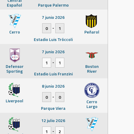
Central
Español
Parque Palermo
7 junio 2026
-
0
1
Cerro
Peñarol
Estadio Luis Tróccoli
7 junio 2026
-
1
1
Defensor
Boston
Sporting
River
Estadio Luis Franzini
8 junio 2026
-
0
0
Liverpool
Cerro
Largo
Parque Viera
12 julio 2026
-
1
2