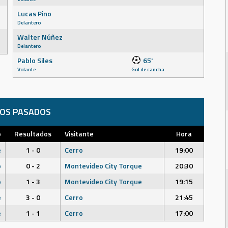
Lucas Pino
Delantero
Walter Núñez
Delantero
Pablo Siles
65'
Volante
Gol de cancha
DOS PASADOS
o
Resultados
Visitante
Hora
e
1 - 0
Cerro
19:00
o
0 - 2
Montevideo City Torque
20:30
o
1 - 3
Montevideo City Torque
19:15
e
3 - 0
Cerro
21:45
e
1 - 1
Cerro
17:00