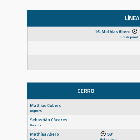
LÍNEA
16. Mathías Abero
Gol de penal
CERRO
Mathías Cubero
Arquero
Sebastián Cáceres
Volante
Mathías Abero
93'
Defensa
Gol de penal