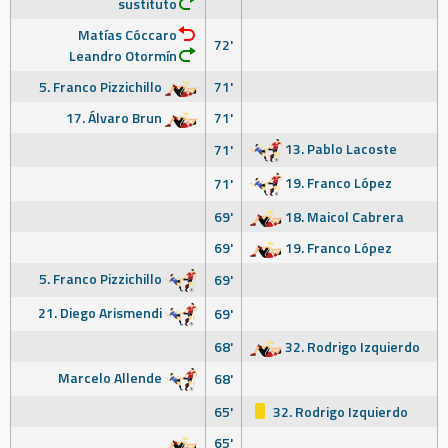
sustituto
Matías Cóccaro
72'
Leandro Otormín
5. Franco Pizzichillo
71'
17. Álvaro Brun
71'
13. Pablo Lacoste
71'
19. Franco López
71'
69'
18. Maicol Cabrera
69'
19. Franco López
5. Franco Pizzichillo
69'
21. Diego Arismendi
69'
68'
32. Rodrigo Izquierdo
Marcelo Allende
68'
65'
32. Rodrigo Izquierdo
65'