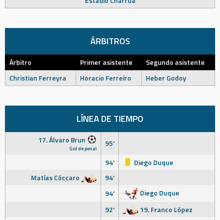
Estadio Charrúa
ÁRBITROS
Árbitro
Primer asistente
Segundo asistente
Christian Ferreyra
Horacio Ferreiro
Heber Godoy
LÍNEA DE TIEMPO
17. Álvaro Brun
95'
Gol de penal
94'
Diego Duque
Matías Cóccaro
94'
Diego Duque
94'
92'
19. Franco López