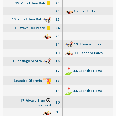
15. Yonatthan Rak
25'
25'
Nahuel Furtado
15. Yonatthan Rak
25'
Gustavo Del Prete
24'
21'
19. Franco López
21'
19'
33. Leandro Paiva
8. Santiago Scotto
19'
33. Leandro Paiva
17'
Leandro Otormín
12'
33. Leandro Paiva
11'
17. Álvaro Brun
10'
Gol de penal
7'