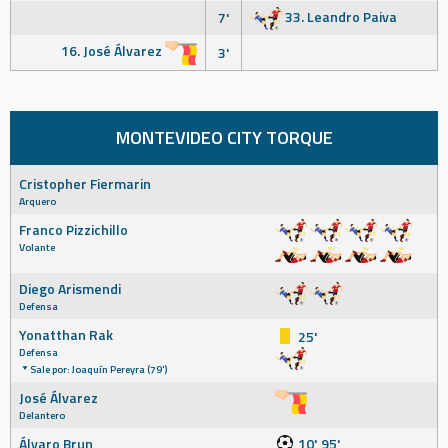
33. Leandro Paiva
7'
16. José Álvarez
3'
MONTEVIDEO CITY TORQUE
Cristopher Fiermarin
Arquero
Franco Pizzichillo
Volante
Diego Arismendi
Defensa
Yonatthan Rak
25'
Defensa
Sale por: Joaquín Pereyra (79')
José Álvarez
Delantero
Álvaro Brun
10', 95'