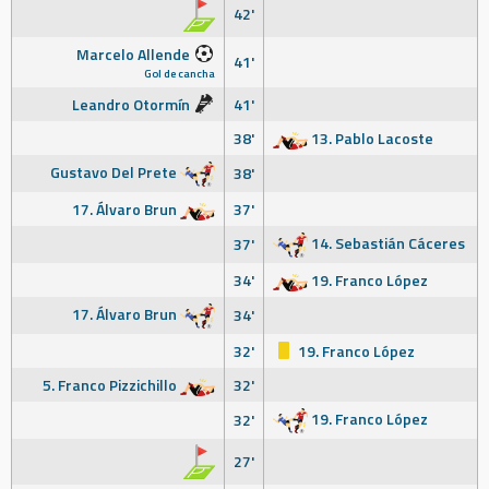
42'
Marcelo Allende
41'
Gol de cancha
Leandro Otormín
41'
38'
13. Pablo Lacoste
Gustavo Del Prete
38'
17. Álvaro Brun
37'
14. Sebastián Cáceres
37'
34'
19. Franco López
17. Álvaro Brun
34'
32'
19. Franco López
5. Franco Pizzichillo
32'
19. Franco López
32'
27'