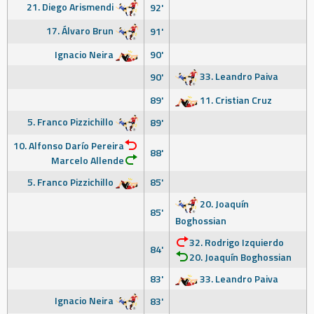
21. Diego Arismendi
92'
17. Álvaro Brun
91'
Ignacio Neira
90'
33. Leandro Paiva
90'
89'
11. Cristian Cruz
5. Franco Pizzichillo
89'
10. Alfonso Darío Pereira
88'
Marcelo Allende
5. Franco Pizzichillo
85'
20. Joaquín
85'
Boghossian
32. Rodrigo Izquierdo
84'
20. Joaquín Boghossian
83'
33. Leandro Paiva
Ignacio Neira
83'