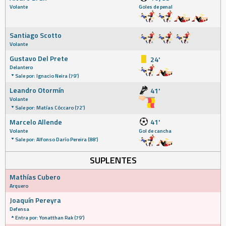
Volante
Goles de penal
Santiago Scotto
Volante
Gustavo Del Prete
24'
Delantero
Sale por: Ignacio Neira (79')
Leandro Otormín
41'
Volante
Sale por: Matías Cóccaro (72')
Marcelo Allende
41'
Volante
Gol de cancha
Sale por: Alfonso Darío Pereira (88')
SUPLENTES
Mathías Cubero
Arquero
Joaquín Pereyra
Defensa
Entra por: Yonatthan Rak (79')