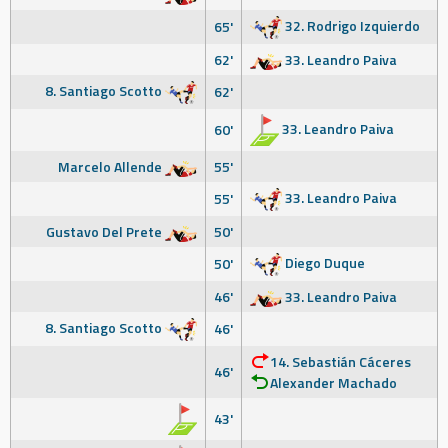
32. Rodrigo Izquierdo
65'
62'
33. Leandro Paiva
8. Santiago Scotto
62'
33. Leandro Paiva
60'
Marcelo Allende
55'
33. Leandro Paiva
55'
Gustavo Del Prete
50'
Diego Duque
50'
46'
33. Leandro Paiva
8. Santiago Scotto
46'
14. Sebastián Cáceres
46'
Alexander Machado
43'