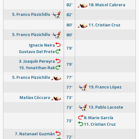
82'
18. Maicol Cabrera
5. Franco Pizzichillo
82'
80'
11. Cristian Cruz
5. Franco Pizzichillo
80'
Ignacio Neira
79'
Gustavo Del Prete
3. Joaquín Pereyra
79'
15. Yonatthan Rak
5. Franco Pizzichillo
77'
19. Franco López
77'
Matías Cóccaro
73'
13. Pablo Lacoste
73'
8. Mario García
73'
11. Cristian Cruz
7. Natanael Guzmán
72'