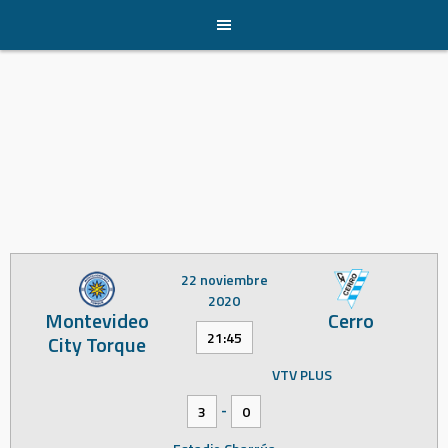
Skip
to
content
22 noviembre
2020
Montevideo
Cerro
21:45
City Torque
VTV PLUS
-
3
0