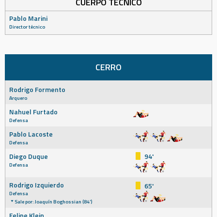
CUERPO TÉCNICO
Pablo Marini
Director técnico
CERRO
Rodrigo Formento
Arquero
Nahuel Furtado
Defensa
Pablo Lacoste
Defensa
Diego Duque
94'
Defensa
Rodrigo Izquierdo
65'
Defensa
Sale por: Joaquín Boghossian (84')
Felipe Klein