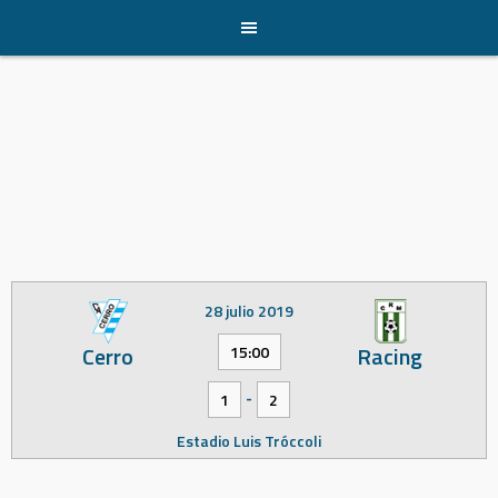
Skip
to
content
28 julio 2019
Cerro
Racing
15:00
-
1
2
Estadio Luis Tróccoli