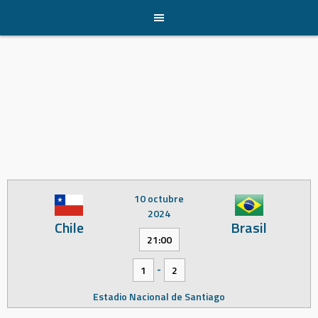
Skip
to
content
10 octubre
2024
Chile
Brasil
21:00
-
1
2
Estadio Nacional de Santiago