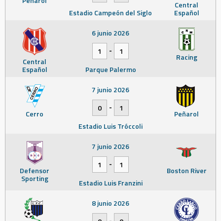
Peñarol
Central
Estadio Campeón del Siglo
Español
6 junio 2026
-
1
1
Racing
Central
Español
Parque Palermo
7 junio 2026
-
0
1
Cerro
Peñarol
Estadio Luis Tróccoli
7 junio 2026
-
1
1
Defensor
Boston River
Sporting
Estadio Luis Franzini
8 junio 2026
-