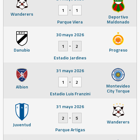
-
1
1
Wanderers
Deportivo
Parque Viera
Maldonado
30 mayo 2026
-
1
2
Danubio
Progreso
Estadio Jardines
31 mayo 2026
-
1
2
Montevideo
Albion
City Torque
Estadio Luis Franzini
31 mayo 2026
-
2
5
Wanderers
Juventud
Parque Artigas