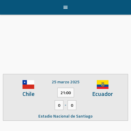
Skip
to
content
25 marzo 2025
Chile
Ecuador
21:00
-
0
0
Estadio Nacional de Santiago