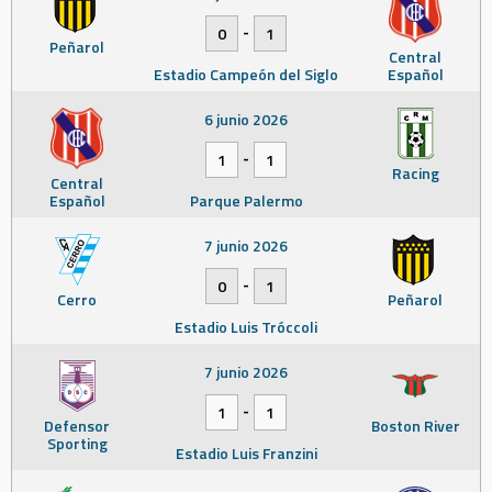
-
0
1
Peñarol
Central
Estadio Campeón del Siglo
Español
6 junio 2026
-
1
1
Racing
Central
Español
Parque Palermo
7 junio 2026
-
0
1
Cerro
Peñarol
Estadio Luis Tróccoli
7 junio 2026
-
1
1
Defensor
Boston River
Sporting
Estadio Luis Franzini