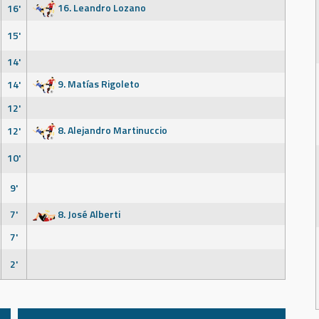
16. Leandro Lozano
16'
15'
14'
9. Matías Rigoleto
14'
12'
8. Alejandro Martinuccio
12'
10'
9'
7'
8. José Alberti
7'
2'