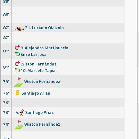
89'
88'
87'
31. Luciano Olaizola
87'
8. Alejandro Martinuccio
81'
Enzo Larrosa
Wiston Fernández
81'
10. Marcelo Tapia
Wiston Fernández
79'
76'
Santiago Arias
76'
Santiago Arias
76'
Wiston Fernández
75'
75'