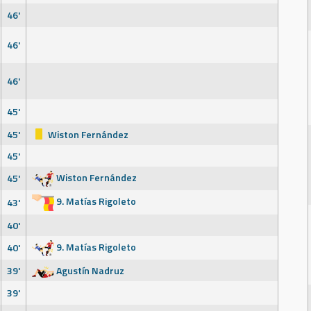
46'
46'
46'
45'
45'
Wiston Fernández
45'
Wiston Fernández
45'
9. Matías Rigoleto
43'
40'
9. Matías Rigoleto
40'
39'
Agustín Nadruz
39'