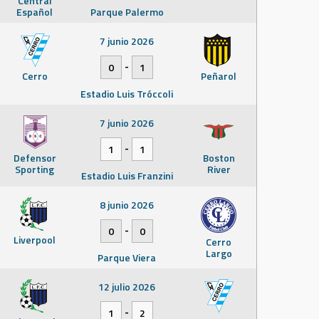
Central
Español
Parque Palermo
7 junio 2026
-
0
1
Cerro
Peñarol
Estadio Luis Tróccoli
7 junio 2026
-
1
1
Defensor
Boston
Sporting
River
Estadio Luis Franzini
8 junio 2026
-
0
0
Liverpool
Cerro
Largo
Parque Viera
12 julio 2026
-
1
2