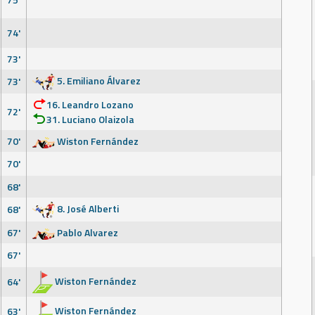
74'
73'
5. Emiliano Álvarez
73'
16. Leandro Lozano
72'
31. Luciano Olaizola
70'
Wiston Fernández
70'
68'
8. José Alberti
68'
67'
Pablo Alvarez
67'
Wiston Fernández
64'
Wiston Fernández
63'