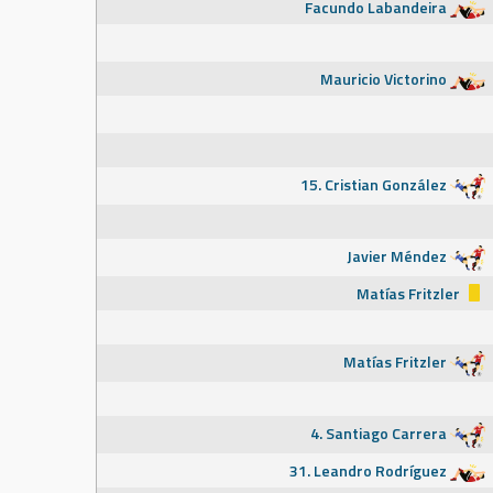
Facundo Labandeira
Mauricio Victorino
15. Cristian González
Javier Méndez
Matías Fritzler
Matías Fritzler
4. Santiago Carrera
31. Leandro Rodríguez