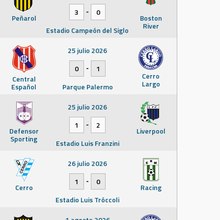
-
3
0
Peñarol
Boston
River
Estadio Campeón del Siglo
25 julio 2026
-
0
1
Cerro
Central
Largo
Español
Parque Palermo
25 julio 2026
-
1
2
Defensor
Liverpool
Sporting
Estadio Luis Franzini
26 julio 2026
-
1
0
Cerro
Racing
Estadio Luis Tróccoli
1 agosto 2026