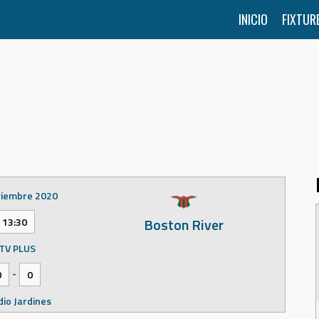
INICIO
FIXTUR
viembre 2020
Boston River
13:30
TV PLUS
-
0
0
dio Jardines