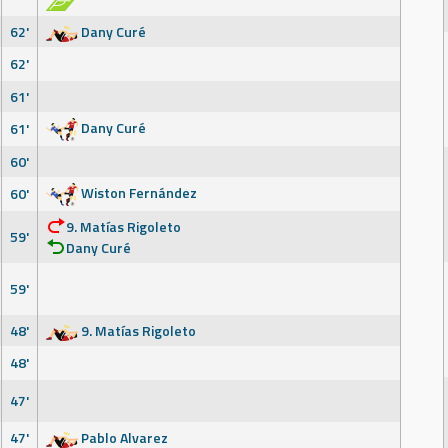
62'
Dany Curé
62'
61'
Dany Curé
61'
60'
Wiston Fernández
60'
9. Matías Rigoleto
59'
Dany Curé
59'
48'
9. Matías Rigoleto
48'
47'
47'
Pablo Alvarez