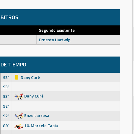
BITROS
Segundo asistente
Ernesto Hartwig
 DE TIEMPO
93'
Dany Curé
93'
Dany Curé
93'
92'
Enzo Larrosa
92'
89'
10. Marcelo Tapia