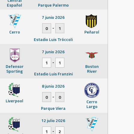
Central
Español
Parque Palermo
7 junio 2026
-
0
1
Cerro
Peñarol
Estadio Luis Tróccoli
7 junio 2026
-
1
1
Defensor
Boston
Sporting
River
Estadio Luis Franzini
8 junio 2026
-
0
0
Liverpool
Cerro
Largo
Parque Viera
12 julio 2026
-
1
2