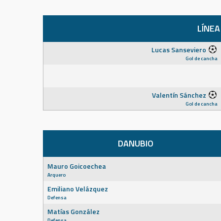
LÍNEA
Lucas Sanseviero
Gol de cancha
Valentín Sánchez
Gol de cancha
DANUBIO
Mauro Goicoechea
Arquero
Emiliano Velázquez
Defensa
Matías González
Defensa