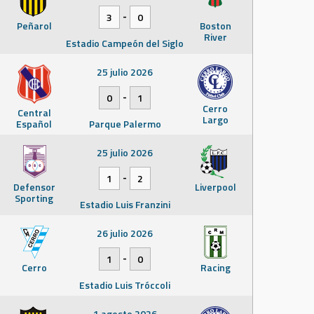
-
3
0
Peñarol
Boston
River
Estadio Campeón del Siglo
25 julio 2026
-
0
1
Cerro
Central
Largo
Español
Parque Palermo
25 julio 2026
-
1
2
Defensor
Liverpool
Sporting
Estadio Luis Franzini
26 julio 2026
-
1
0
Cerro
Racing
Estadio Luis Tróccoli
1 agosto 2026