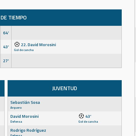
 DE TIEMPO
64'
22. David Morosini
43'
Gol de cancha
27'
JUVENTUD
Sebastián Sosa
Arquero
David Morosini
43'
Defensa
Gol de cancha
Rodrigo Rodríguez
Defensa