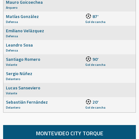
Mauro Goicoechea
Arquero
Matías González
87'
Defensa
Gol de cancha
Emiliano Velázquez
Defensa
Leandro Sosa
Defensa
Santiago Romero
90'
Volante
Gol de cancha
Sergio Núñez
Delantero
Lucas Sanseviero
Volante
Sebastián Fernández
20'
Delantero
Gol de cancha
MONTEVIDEO CITY TORQUE