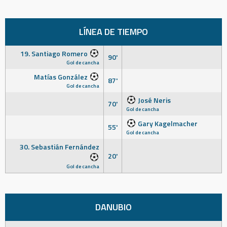
LÍNEA DE TIEMPO
19. Santiago Romero
90'
Gol de cancha
Matías González
87'
Gol de cancha
José Neris
70'
Gol de cancha
Gary Kagelmacher
55'
Gol de cancha
30. Sebastián Fernández
20'
Gol de cancha
DANUBIO