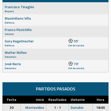
Francisco Tinaglini
Arquero
Maximiliano Villa
Defensa
Franco Pizzichillo
Volante
Gary Kagelmacher
55'
Defensa
Gol de cancha
Walter Núñez
Delantero
José Neris
70'
Delantero
Gol de cancha
PARTIDOS PASADOS
Fecha
Inicio
Resultados
Visitante
Hora
30
Montevideo
1 - 1
Danubio
18:00