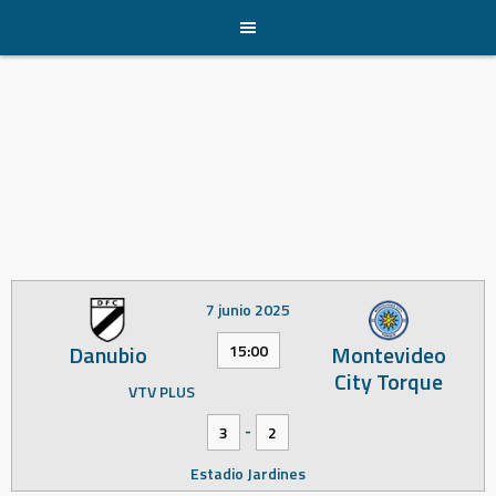
Skip
to
content
7 junio 2025
Danubio
Montevideo
15:00
City Torque
VTV PLUS
-
3
2
Estadio Jardines