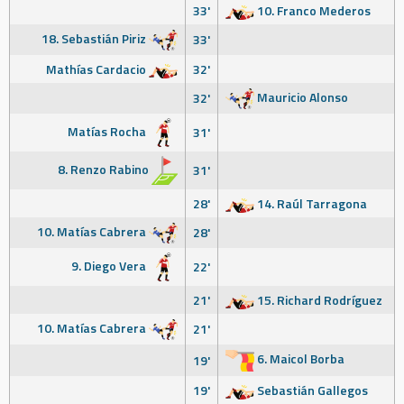
33'
10. Franco Mederos
18. Sebastián Piriz
33'
Mathías Cardacio
32'
Mauricio Alonso
32'
Matías Rocha
31'
8. Renzo Rabino
31'
28'
14. Raúl Tarragona
10. Matías Cabrera
28'
9. Diego Vera
22'
21'
15. Richard Rodríguez
10. Matías Cabrera
21'
6. Maicol Borba
19'
19'
Sebastián Gallegos