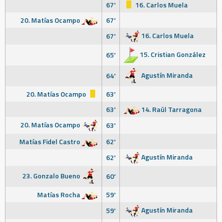
67'
16. Carlos Muela
20. Matías Ocampo
67'
16. Carlos Muela
67'
15. Cristian González
65'
Agustín Miranda
64'
20. Matías Ocampo
63'
63'
14. Raúl Tarragona
20. Matías Ocampo
63'
Matías Fidel Castro
62'
Agustín Miranda
62'
23. Gonzalo Bueno
60'
Matías Rocha
59'
Agustín Miranda
59'