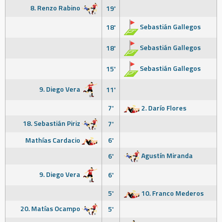
8. Renzo Rabino
19'
Sebastián Gallegos
18'
Sebastián Gallegos
18'
Sebastián Gallegos
15'
9. Diego Vera
11'
7'
2. Darío Flores
18. Sebastián Piriz
7'
Mathías Cardacio
6'
Agustín Miranda
6'
9. Diego Vera
6'
5'
10. Franco Mederos
20. Matías Ocampo
5'