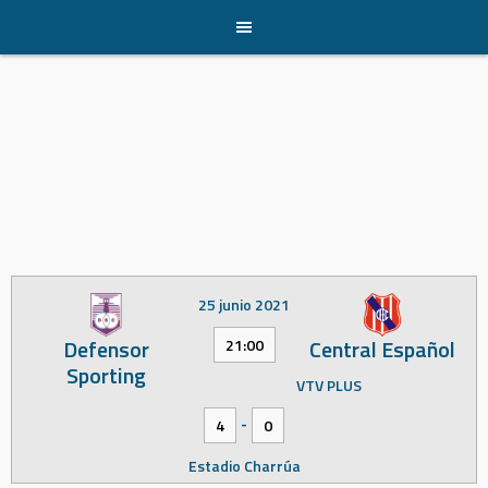
Skip
to
content
25 junio 2021
Defensor
Central Español
21:00
Sporting
VTV PLUS
-
4
0
Estadio Charrúa