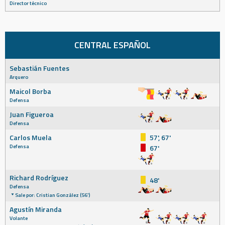
Director técnico
CENTRAL ESPAÑOL
Sebastián Fuentes
Arquero
Maicol Borba
Defensa
Juan Figueroa
Defensa
Carlos Muela
57', 67'
Defensa
67'
Richard Rodríguez
48'
Defensa
Sale por: Cristian González (56')
Agustín Miranda
Volante