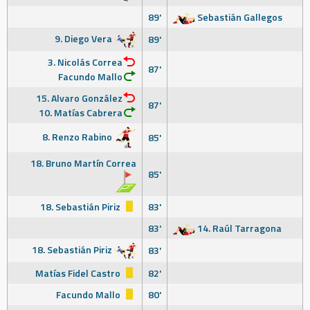
89'
Sebastián Gallegos
9. Diego Vera
89'
3. Nicolás Correa
87'
Facundo Mallo
15. Alvaro González
87'
10. Matías Cabrera
8. Renzo Rabino
85'
18. Bruno Martín Correa
85'
18. Sebastián Piriz
83'
83'
14. Raúl Tarragona
18. Sebastián Piriz
83'
Matías Fidel Castro
82'
Facundo Mallo
80'