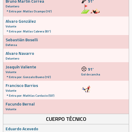
Bruno Martín Correa
91'
Delantero
Entra por: Matías Ocampo (76')
Alvaro González
Volante
Entra por: Matías Cabrera (87')
Sebastián Boselli
Defensa
Alvaro Navarro
Delantero
Joaquín Valiente
91'
Volante
Gol de cancha
Entra por: Gonzalo Bueno (76')
Francisco Barrios
Volante
Entra por: Mathías Cardacio (50')
Facundo Bernal
Volante
CUERPO TÉCNICO
Eduardo Acevedo