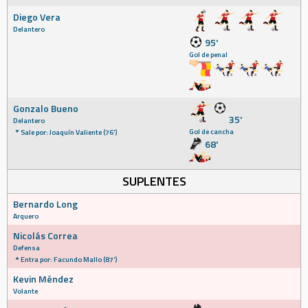
Diego Vera
Delantero
95'
Gol de penal
Gonzalo Bueno
35'
Delantero
Gol de cancha
Sale por: Joaquín Valiente (76')
68'
SUPLENTES
Bernardo Long
Arquero
Nicolás Correa
Defensa
Entra por: Facundo Mallo (87')
Kevin Méndez
Volante