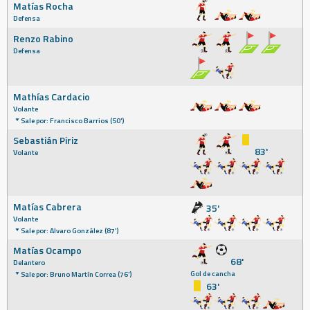
Matías Rocha
Defensa
Renzo Rabino
Defensa
Mathías Cardacio
Volante
Sale por: Francisco Barrios (50')
Sebastián Piriz
83'
Volante
Matías Cabrera
35'
Volante
Sale por: Alvaro González (87')
Matías Ocampo
68'
Delantero
Gol de cancha
Sale por: Bruno Martín Correa (76')
63'