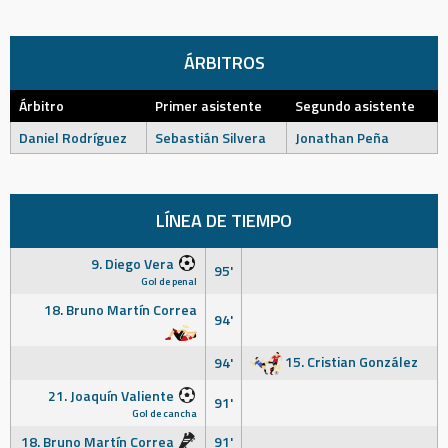
ÁRBITROS
Árbitro
Primer asistente
Segundo asistente
Daniel Rodríguez
Sebastián Silvera
Jonathan Peña
LÍNEA DE TIEMPO
9. Diego Vera
95'
Gol de penal
18. Bruno Martín Correa
94'
15. Cristian González
94'
21. Joaquín Valiente
91'
Gol de cancha
18. Bruno Martín Correa
91'