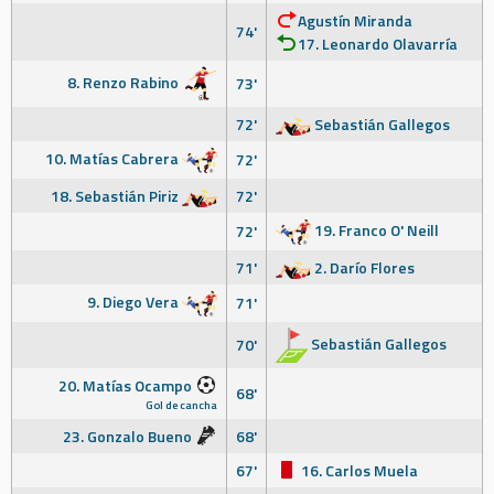
Agustín Miranda
74'
17. Leonardo Olavarría
8. Renzo Rabino
73'
72'
Sebastián Gallegos
10. Matías Cabrera
72'
18. Sebastián Piriz
72'
19. Franco O' Neill
72'
71'
2. Darío Flores
9. Diego Vera
71'
Sebastián Gallegos
70'
20. Matías Ocampo
68'
Gol de cancha
23. Gonzalo Bueno
68'
67'
16. Carlos Muela