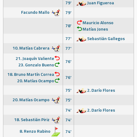
79'
Juan Figueroa
Facundo Mallo
79'
Mauricio Alonso
78'
Matías Jones
77'
Sebastián Gallegos
10. Matías Cabrera
77'
21. Joaquín Valiente
76'
23. Gonzalo Bueno
18. Bruno Martín Correa
76'
20. Matías Ocampo
75'
2. Darío Flores
20. Matías Ocampo
75'
74'
2. Darío Flores
18. Sebastián Piriz
74'
8. Renzo Rabino
74'