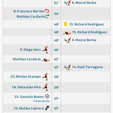
6. Maicol Borba
52'
8. Francisco Barrios
50'
Mathías Cardacio
48'
15. Richard Rodríguez
48'
15. Richard Rodríguez
6. Maicol Borba
48'
9. Diego Vera
46'
Mathías Cardacio
45'
14. Raúl Tarragona
45'
20. Matías Ocampo
38'
18. Sebastián Piriz
38'
23. Gonzalo Bueno
35'
Gol de cancha
10. Matías Cabrera
35'