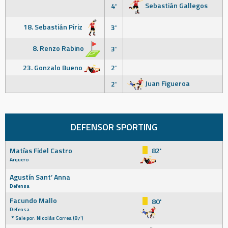
Sebastián Gallegos
4'
18. Sebastián Piriz
3'
8. Renzo Rabino
3'
23. Gonzalo Bueno
2'
Juan Figueroa
2'
DEFENSOR SPORTING
Matías Fidel Castro
82'
Arquero
Agustín Sant’ Anna
Defensa
Facundo Mallo
80'
Defensa
Sale por: Nicolás Correa (87')