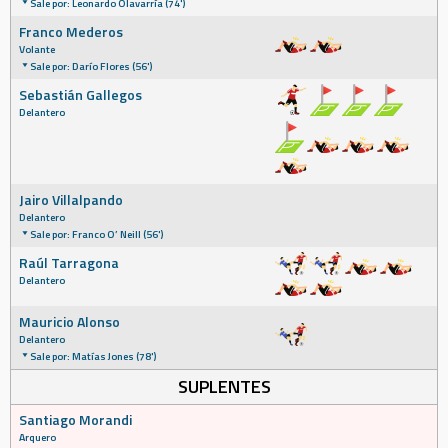
Sale por: Leonardo Olavarría (74')
Franco Mederos
Volante
Sale por: Darío Flores (56')
Sebastián Gallegos
Delantero
Jairo Villalpando
Delantero
Sale por: Franco O’ Neill (56')
Raúl Tarragona
Delantero
Mauricio Alonso
Delantero
Sale por: Matías Jones (78')
SUPLENTES
Santiago Morandi
Arquero