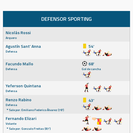
DEFENSOR SPORTING
Nicolás Rossi
Arquero
Agustín Sant’ Anna
54'
Defensa
Facundo Mallo
68'
Defensa
Gol de cancha
Yeferson Quintana
Defensa
Renzo Rabino
43'
Defensa
Sale por: Emiliano Federico Álvarez (78')
Fernando Elizari
Volante
Sale por: Gonzalo Freitas (87')