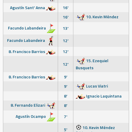
Agustín Sant' Anna
16'
10. Kevin Méndez
16'
Facundo Labandeira
13'
Facundo Labandeira
12'
8. Francisco Barrios
12'
15. Ezequiel
12'
Busquets
8. Francisco Barrios
9'
Lucas Viatri
9'
8'
Ignacio Laquintana
8. Fernando Elizari
8'
Agustín Ocampo
7'
10. Kevin Méndez
5'