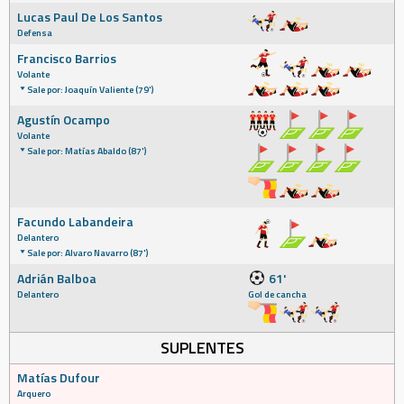
Lucas Paul De Los Santos
Defensa
Francisco Barrios
Volante
Sale por: Joaquín Valiente (79')
Agustín Ocampo
Volante
Sale por: Matías Abaldo (87')
Facundo Labandeira
Delantero
Sale por: Alvaro Navarro (87')
Adrián Balboa
61'
Delantero
Gol de cancha
SUPLENTES
Matías Dufour
Arquero