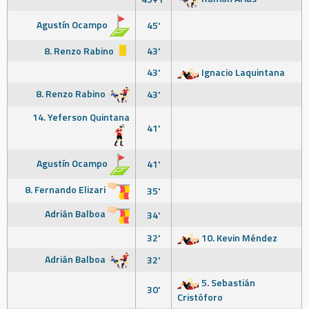
Agustín Ocampo
45'
8. Renzo Rabino
43'
43'
Ignacio Laquintana
8. Renzo Rabino
43'
14. Yeferson Quintana
41'
Agustín Ocampo
41'
8. Fernando Elizari
35'
Adrián Balboa
34'
32'
10. Kevin Méndez
Adrián Balboa
32'
5. Sebastián
30'
Cristóforo