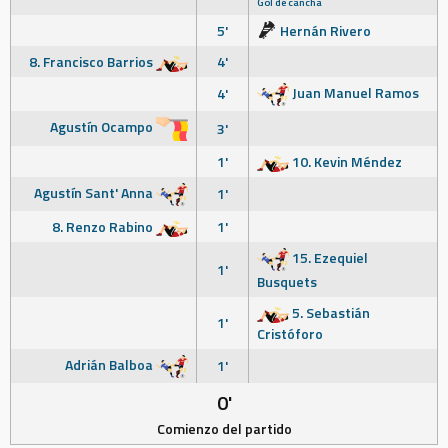
Gol de cancha
5'
Hernán Rivero
8. Francisco Barrios
4'
Juan Manuel Ramos
4'
Agustín Ocampo
3'
1'
10. Kevin Méndez
Agustín Sant' Anna
1'
8. Renzo Rabino
1'
15. Ezequiel
1'
Busquets
5. Sebastián
1'
Cristóforo
Adrián Balboa
1'
0'
Comienzo del partido