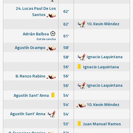
24. Lucas Paul De Los
62'
Santos
10. Kevin Méndez
62'
Adrián Balboa
61'
Gol de cancha
Agustín Ocampo
58'
Ignacio Laquintana
58'
56'
Ignacio Laquintana
8. Renzo Rabino
56'
Ignacio Laquintana
56'
Agustín Sant' Anna
54'
54'
10. Kevin Méndez
Agustín Sant' Anna
54'
53'
Juan Manuel Ramos
8. Francisco Barrios
53'