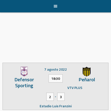
Skip
to
content
7 agosto 2022
Defensor
Peñarol
18:30
Sporting
VTV PLUS
-
2
3
Estadio Luis Franzini