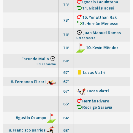
Ignacio Laquintana
73'
11. Nicolás Rossi
15. Yonatthan Rak
73'
3. Hernán Menosse
Juan Manuel Ramos
70'
Gol de cabeza
10. Kevin Méndez
70'
Facundo Mallo
68'
Gol de cancha
67'
Lucas Viatri
8. Fernando Elizari
67'
Lucas Viatri
67'
Hernán Rivero
65'
Rodrigo Saravia
Agustín Ocampo
64'
8. Francisco Barrios
63'