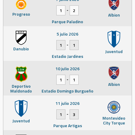
-
1
2
Progreso
Albion
Parque Paladino
5 julio 2026
-
1
1
Danubio
Juventud
Estadio Jardines
10 julio 2026
-
1
1
Albion
Deportivo
Maldonado
Estadio Domingo Burgueño
11 julio 2026
-
1
3
Montevideo
Juventud
City Torque
Parque Artigas