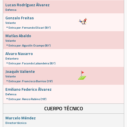
Lucas Rodríguez Álvarez
Defensa
Gonzalo Freitas
Volante
Entra por: Fernando Elizari (87')
Matías Abaldo
Volante
Entra por: Agustín Ocampo (87')
Alvaro Navarro
Delantero
Entra por: Facundo Labandeira (87')
Joaquín Valiente
Volante
Entra por: Francisco Barrios (79')
Emiliano Federico Álvarez
Defensa
Entra por: Renzo Rabino (78')
CUERPO TÉCNICO
Marcelo Méndez
Director técnico