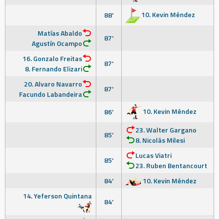
10. Kevin Méndez
88'
Matías Abaldo
87'
Agustín Ocampo
16. Gonzalo Freitas
87'
8. Fernando Elizari
20. Alvaro Navarro
87'
Facundo Labandeira
10. Kevin Méndez
86'
23. Walter Gargano
85'
8. Nicolás Milesi
Lucas Viatri
85'
23. Ruben Bentancourt
84'
10. Kevin Méndez
14. Yeferson Quintana
84'