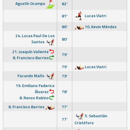
Agustín Ocampo
82'
Lucas Viatri
81'
80'
10. Kevin Méndez
24. Lucas Paul De Los
80'
Santos
21. Joaquín Valiente
79'
8. Francisco Barrios
79'
Lucas Viatri
Facundo Mallo
79'
19. Emiliano Federico
Álvarez
78'
8. Renzo Rabino
8. Francisco Barrios
77'
5. Sebastián
77'
Cristóforo