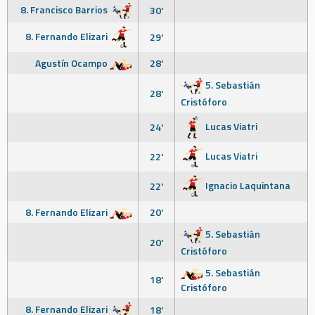
8. Francisco Barrios
30'
8. Fernando Elizari
29'
Agustín Ocampo
28'
5. Sebastián
28'
Cristóforo
Lucas Viatri
24'
Lucas Viatri
22'
Ignacio Laquintana
22'
8. Fernando Elizari
20'
5. Sebastián
20'
Cristóforo
5. Sebastián
18'
Cristóforo
8. Fernando Elizari
18'