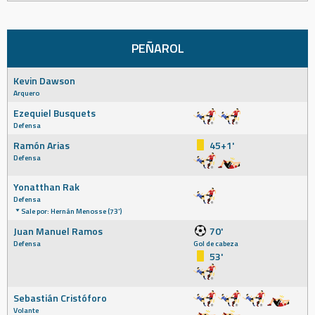
PEÑAROL
Kevin Dawson
Arquero
Ezequiel Busquets
Defensa
Ramón Arias
45+1'
Defensa
Yonatthan Rak
Defensa
Sale por: Hernán Menosse (73')
Juan Manuel Ramos
70'
Defensa
Gol de cabeza
53'
Sebastián Cristóforo
Volante