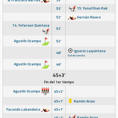
15. Yonatthan Rak
53'
52'
Hernán Rivero
14. Yeferson Quintana
52'
Agustín Ocampo
52'
Ignacio Laquintana
48'
Gol de cancha
Agustín Ocampo
46'
45+3'
Fin del 1er tiempo
Agustín Ocampo
45+2'
45+1'
Ramón Arias
Facundo Labandeira
45+1'
Ramón Arias
45+1'