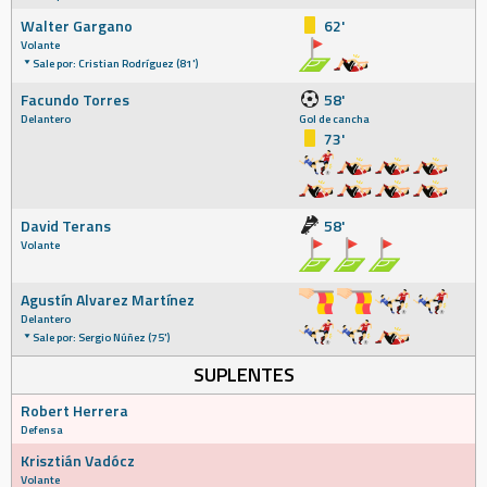
Walter Gargano
62'
Volante
Sale por: Cristian Rodríguez (81')
Facundo Torres
58'
Delantero
Gol de cancha
73'
David Terans
58'
Volante
Agustín Alvarez Martínez
Delantero
Sale por: Sergio Núñez (75')
SUPLENTES
Robert Herrera
Defensa
Krisztián Vadócz
Volante