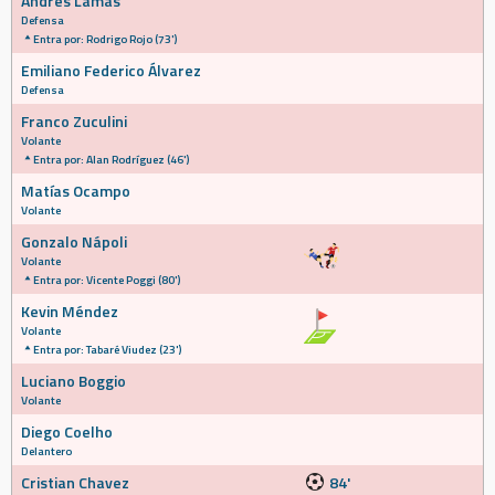
Andrés Lamas
Defensa
Entra por: Rodrigo Rojo (73')
Emiliano Federico Álvarez
Defensa
Franco Zuculini
Volante
Entra por: Alan Rodríguez (46')
Matías Ocampo
Volante
Gonzalo Nápoli
Volante
Entra por: Vicente Poggi (80')
Kevin Méndez
Volante
Entra por: Tabaré Viudez (23')
Luciano Boggio
Volante
Diego Coelho
Delantero
Cristian Chavez
84'