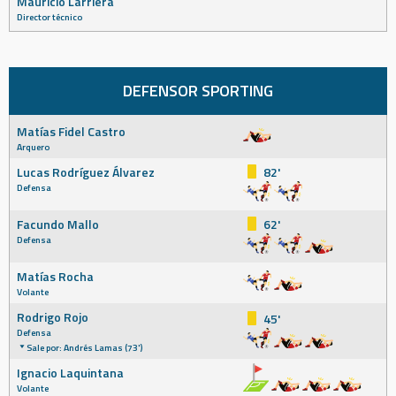
Mauricio Larriera
Director técnico
DEFENSOR SPORTING
Matías Fidel Castro
Arquero
Lucas Rodríguez Álvarez
82'
Defensa
Facundo Mallo
62'
Defensa
Matías Rocha
Volante
Rodrigo Rojo
45'
Defensa
Sale por: Andrés Lamas (73')
Ignacio Laquintana
Volante