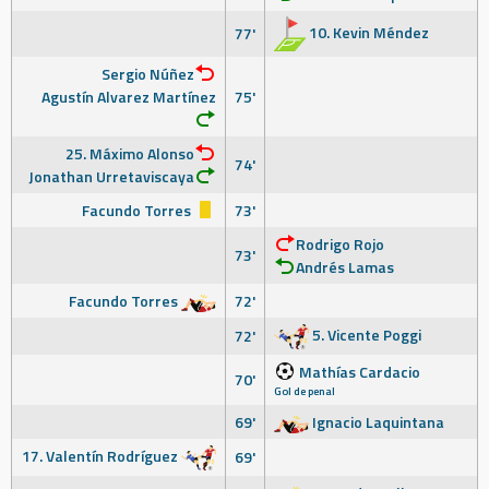
10. Kevin Méndez
77'
Sergio Núñez
Agustín Alvarez Martínez
75'
25. Máximo Alonso
74'
Jonathan Urretaviscaya
Facundo Torres
73'
Rodrigo Rojo
73'
Andrés Lamas
Facundo Torres
72'
5. Vicente Poggi
72'
Mathías Cardacio
70'
Gol de penal
69'
Ignacio Laquintana
17. Valentín Rodríguez
69'