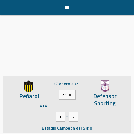
Skip
to
content
27 enero 2021
Peñarol
Defensor
21:00
Sporting
VTV
-
1
2
Estadio Campeón del Siglo