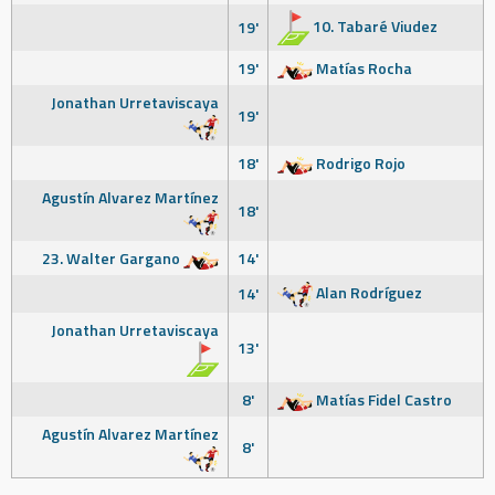
10. Tabaré Viudez
19'
19'
Matías Rocha
Jonathan Urretaviscaya
19'
18'
Rodrigo Rojo
Agustín Alvarez Martínez
18'
23. Walter Gargano
14'
Alan Rodríguez
14'
Jonathan Urretaviscaya
13'
8'
Matías Fidel Castro
Agustín Alvarez Martínez
8'