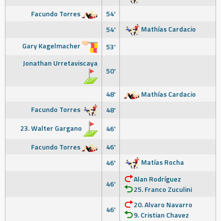
Facundo Torres
54'
Mathías Cardacio
54'
Gary Kagelmacher
53'
Jonathan Urretaviscaya
50'
48'
Mathías Cardacio
Facundo Torres
48'
23. Walter Gargano
46'
Facundo Torres
46'
Matías Rocha
46'
Alan Rodríguez
46'
25. Franco Zuculini
20. Alvaro Navarro
46'
9. Cristian Chavez