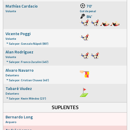
Mathías Cardacio
70'
Volante
Gol de penal
84'
Vicente Poggi
Volante
Sale por: Gonzalo Nápoli (80')
Alan Rodríguez
Volante
Sale por: Franco Zuculini (46')
Alvaro Navarro
Delantero
Sale por: Cristian Chavez (46')
Tabaré Viudez
Delantero
Sale por: Kevin Méndez (23')
SUPLENTES
Bernardo Long
Arquero