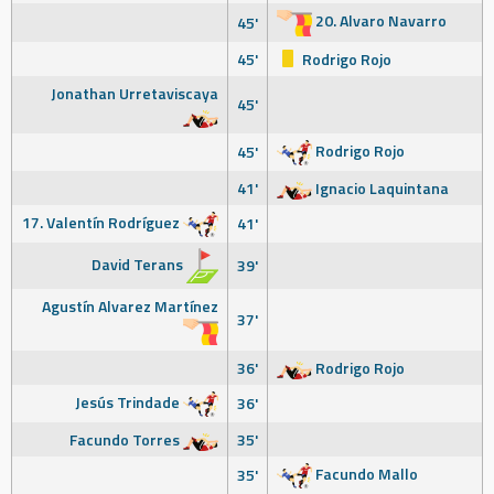
20. Alvaro Navarro
45'
45'
Rodrigo Rojo
Jonathan Urretaviscaya
45'
Rodrigo Rojo
45'
41'
Ignacio Laquintana
17. Valentín Rodríguez
41'
David Terans
39'
Agustín Alvarez Martínez
37'
36'
Rodrigo Rojo
Jesús Trindade
36'
Facundo Torres
35'
Facundo Mallo
35'