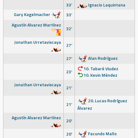
33'
Ignacio Laquintana
Gary Kagelmacher
33'
Agustín Alvarez Martínez
32'
Jonathan Urretaviscaya
27'
Alan Rodríguez
27'
10. Tabaré Viudez
23'
10. Kevin Méndez
Jonathan Urretaviscaya
21'
20. Lucas Rodríguez
21'
Álvarez
Agustín Alvarez Martínez
20'
Facundo Mallo
20'