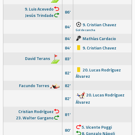
9. Luis Acevedo
86'
Jesús Trindade
9. Cristian Chavez
84'
Gol de cancha
84'
Mathías Cardacio
84'
9. Cristian Chavez
David Terans
83'
20. Lucas Rodríguez
82'
Álvarez
Facundo Torres
82'
20. Lucas Rodríguez
82'
Álvarez
Cristian Rodríguez
81'
23. Walter Gargano
5. Vicente Poggi
80'
8. Gonzalo Nápoli