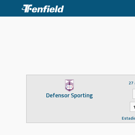
Skip
to
content
27 
Defensor Sporting
Estadio