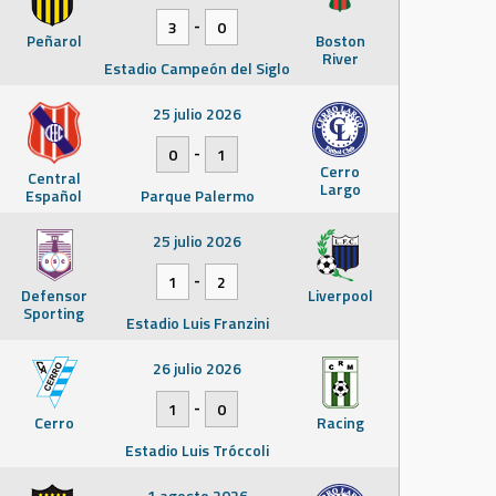
-
3
0
Peñarol
Boston
River
Estadio Campeón del Siglo
25 julio 2026
-
0
1
Cerro
Central
Largo
Español
Parque Palermo
25 julio 2026
-
1
2
Defensor
Liverpool
Sporting
Estadio Luis Franzini
26 julio 2026
-
1
0
Cerro
Racing
Estadio Luis Tróccoli
1 agosto 2026