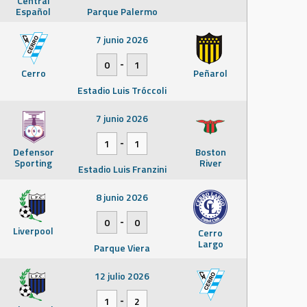
Central
Español
Parque Palermo
7 junio 2026
-
0
1
Cerro
Peñarol
Estadio Luis Tróccoli
7 junio 2026
-
1
1
Defensor
Boston
Sporting
River
Estadio Luis Franzini
8 junio 2026
-
0
0
Liverpool
Cerro
Largo
Parque Viera
12 julio 2026
-
1
2