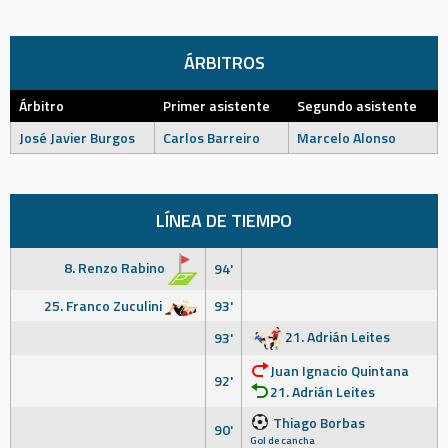
ÁRBITROS
Árbitro
Primer asistente
Segundo asistente
José Javier Burgos
Carlos Barreiro
Marcelo Alonso
LÍNEA DE TIEMPO
8. Renzo Rabino
94'
25. Franco Zuculini
93'
21. Adrián Leites
93'
Juan Ignacio Quintana
92'
21. Adrián Leites
Thiago Borbas
90'
Gol de cancha