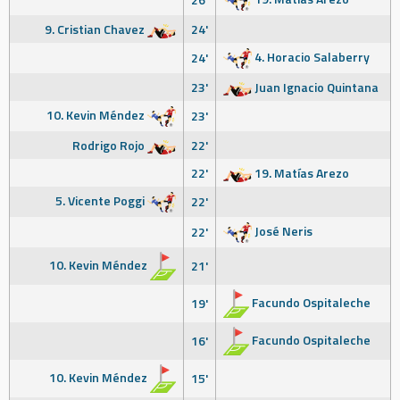
9. Cristian Chavez
24'
4. Horacio Salaberry
24'
23'
Juan Ignacio Quintana
10. Kevin Méndez
23'
Rodrigo Rojo
22'
22'
19. Matías Arezo
5. Vicente Poggi
22'
José Neris
22'
10. Kevin Méndez
21'
Facundo Ospitaleche
19'
Facundo Ospitaleche
16'
10. Kevin Méndez
15'