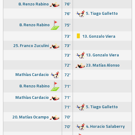
8. Renzo Rabino
76'
5. Tiago Galletto
76'
8. Renzo Rabino
75'
73'
13. Gonzalo Viera
25. Franco Zuculini
73'
13. Gonzalo Viera
73'
72'
23. Matías Alonso
Mathías Cardacio
72'
8. Renzo Rabino
71'
Mathías Cardacio
71'
5. Tiago Galletto
71'
20. Matías Ocampo
70'
4. Horacio Salaberry
70'