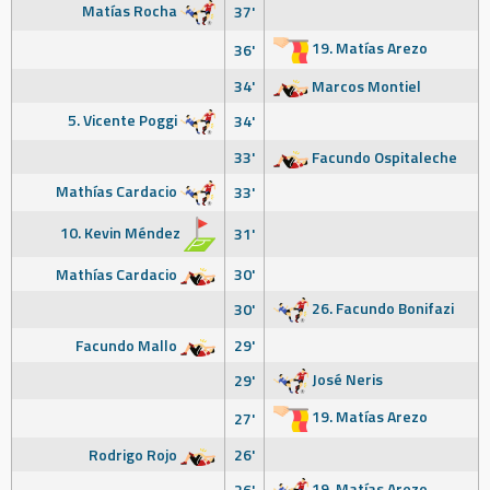
Matías Rocha
37'
19. Matías Arezo
36'
34'
Marcos Montiel
5. Vicente Poggi
34'
33'
Facundo Ospitaleche
Mathías Cardacio
33'
10. Kevin Méndez
31'
Mathías Cardacio
30'
26. Facundo Bonifazi
30'
Facundo Mallo
29'
José Neris
29'
19. Matías Arezo
27'
Rodrigo Rojo
26'
19. Matías Arezo
26'