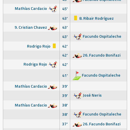
Mathías Cardacio
45'
43'
8. Ribair Rodríguez
9. Cristian Chavez
43'
Facundo Ospitaleche
43'
Rodrigo Rojo
42'
42'
26. Facundo Bonifazi
Rodrigo Rojo
42'
Facundo Ospitaleche
41'
Mathías Cardacio
39'
José Neris
39'
Mathías Cardacio
38'
Facundo Ospitaleche
38'
37'
26. Facundo Bonifazi