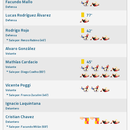
Facundo Mallo
Defensa
Lucas Rodríguez Álvarez
77'
Defensa
Rodrigo Rojo
42'
Defensa
Sale por: Renzo Rabino (46')
Alvaro González
Volante
Mathías Cardacio
45'
Volante
Sale por: Diego Coelho (83')
Vicente Poggi
Volante
Sale por: Franco Zuculini (46')
Ignacio Laquintana
Delantero
Cristian Chavez
Delantero
Sale por: Facundo Milán (69')