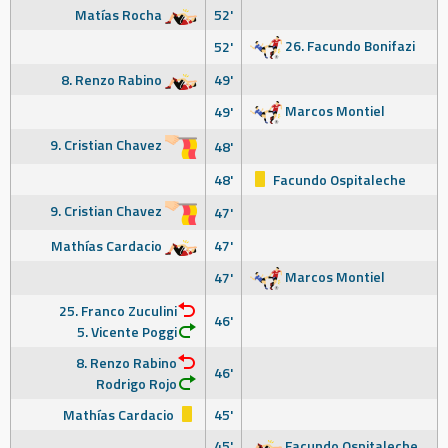
Matías Rocha
52'
26. Facundo Bonifazi
52'
8. Renzo Rabino
49'
Marcos Montiel
49'
9. Cristian Chavez
48'
48'
Facundo Ospitaleche
9. Cristian Chavez
47'
Mathías Cardacio
47'
Marcos Montiel
47'
25. Franco Zuculini
46'
5. Vicente Poggi
8. Renzo Rabino
46'
Rodrigo Rojo
Mathías Cardacio
45'
45'
Facundo Ospitaleche