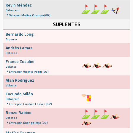
Kevin Méndez
Delantero
Sale por: Matías Ocampo (69')
SUPLENTES
Bernardo Long
Arquero
Andrés Lamas
Defensa
Franco Zuculini
Volante
Entra por: Vicente Poggi (46')
Alan Rodríguez
Volante
Facundo Milán
Delantero
Entra por: Cristian Chavez (69')
Renzo Rabino
Defensa
Entra por: Rodrigo Rojo (46')
Matías Ocampo