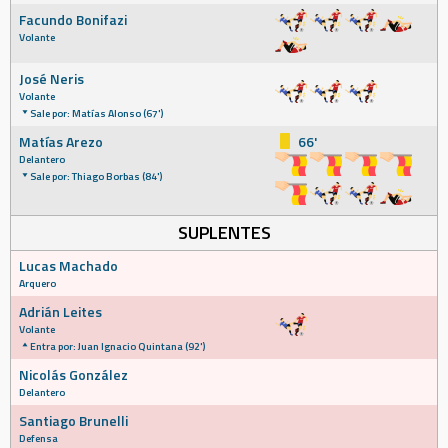
Facundo Bonifazi
Volante
José Neris
Volante
Sale por: Matías Alonso (67')
Matías Arezo
66'
Delantero
Sale por: Thiago Borbas (84')
SUPLENTES
Lucas Machado
Arquero
Adrián Leites
Volante
Entra por: Juan Ignacio Quintana (92')
Nicolás González
Delantero
Santiago Brunelli
Defensa