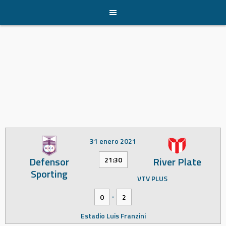
Skip
to
content
31 enero 2021
Defensor
River Plate
21:30
Sporting
VTV PLUS
-
0
2
Estadio Luis Franzini