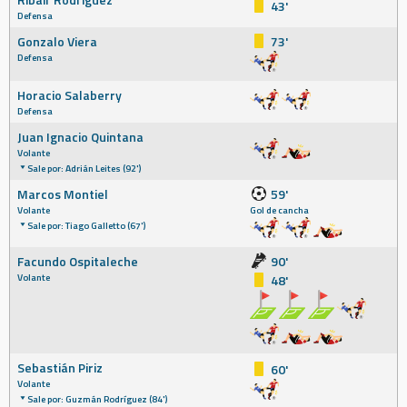
43'
Defensa
Gonzalo Viera
73'
Defensa
Horacio Salaberry
Defensa
Juan Ignacio Quintana
Volante
Sale por: Adrián Leites (92')
Marcos Montiel
59'
Volante
Gol de cancha
Sale por: Tiago Galletto (67')
Facundo Ospitaleche
90'
Volante
48'
Sebastián Piriz
60'
Volante
Sale por: Guzmán Rodríguez (84')