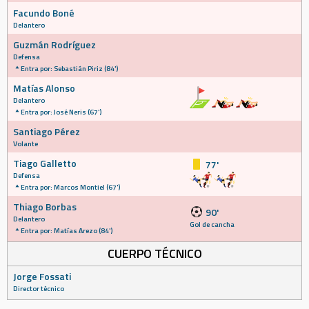
Facundo Boné
Delantero
Guzmán Rodríguez
Defensa
Entra por: Sebastián Piriz (84')
Matías Alonso
Delantero
Entra por: José Neris (67')
Santiago Pérez
Volante
Tiago Galletto
77'
Defensa
Entra por: Marcos Montiel (67')
Thiago Borbas
90'
Delantero
Gol de cancha
Entra por: Matías Arezo (84')
CUERPO TÉCNICO
Jorge Fossati
Director técnico