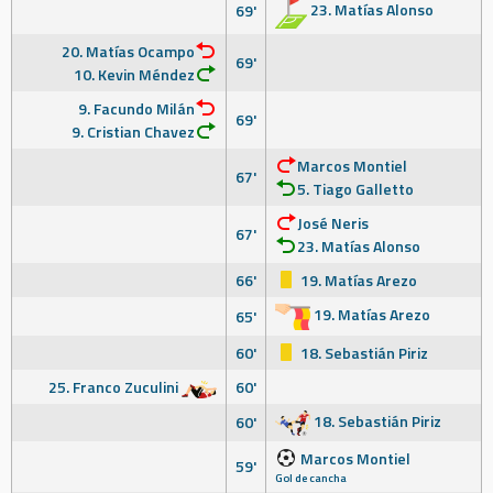
23. Matías Alonso
69'
20. Matías Ocampo
69'
10. Kevin Méndez
9. Facundo Milán
69'
9. Cristian Chavez
Marcos Montiel
67'
5. Tiago Galletto
José Neris
67'
23. Matías Alonso
66'
19. Matías Arezo
19. Matías Arezo
65'
60'
18. Sebastián Piriz
25. Franco Zuculini
60'
18. Sebastián Piriz
60'
Marcos Montiel
59'
Gol de cancha