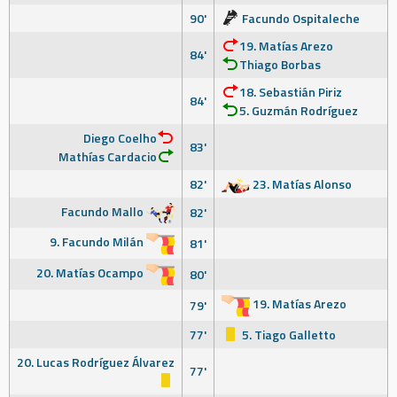
90'
Facundo Ospitaleche
19. Matías Arezo
84'
Thiago Borbas
18. Sebastián Piriz
84'
5. Guzmán Rodríguez
Diego Coelho
83'
Mathías Cardacio
82'
23. Matías Alonso
Facundo Mallo
82'
9. Facundo Milán
81'
20. Matías Ocampo
80'
19. Matías Arezo
79'
77'
5. Tiago Galletto
20. Lucas Rodríguez Álvarez
77'