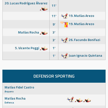
20. Lucas Rodríguez Álvarez
11'
19. Matías Arezo
11'
19. Matías Arezo
9'
Matías Rocha
3'
26. Facundo Bonifazi
3'
5. Vicente Poggi
1'
Juan Ignacio Quintana
1'
DEFENSOR SPORTING
Matías Fidel Castro
Arquero
Matías Rocha
Defensa