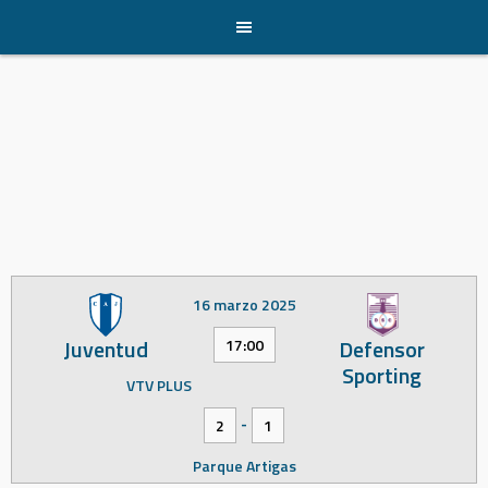
Skip
to
content
16 marzo 2025
Juventud
Defensor
17:00
Sporting
VTV PLUS
-
2
1
Parque Artigas