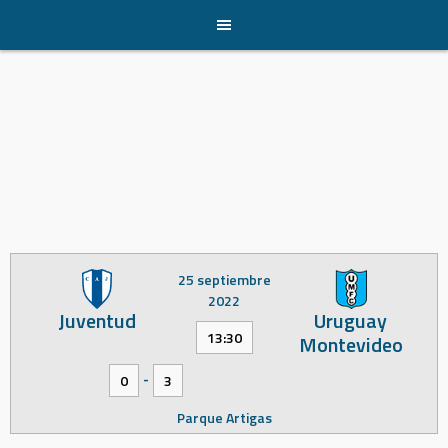
Skip
to
content
25 septiembre
2022
Juventud
Uruguay
13:30
Montevideo
-
0
3
Parque Artigas