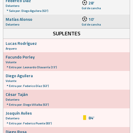
Federico Díaz
28'
Delantero
Gol de cancha
Sale por: Diego Aguilera (63')
Matías Alonso
10'
Delantero
Gol de cancha
SUPLENTES
Lucas Rodríguez
Arquero
Facundo Porley
Volante
Entra por: Leonardo Olavarría (73')
Diego Aguilera
Volante
Entra por: Federico Díaz (63')
César Taján
Delantero
Entra por: Diego Villalba (63')
Joaquín Aviles
84'
Delantero
Entra por: Federico Puente (83')
Diego Rosa