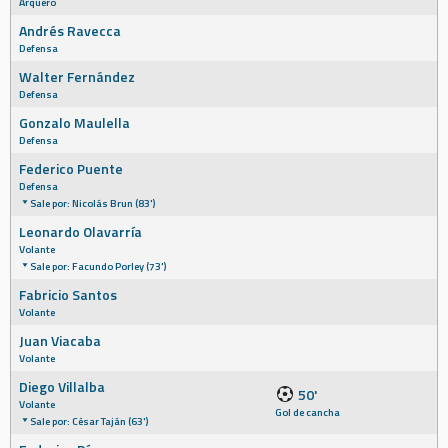
Arquero
Andrés Ravecca
Defensa
Walter Fernández
Defensa
Gonzalo Maulella
Defensa
Federico Puente
Defensa
Sale por: Nicolás Brun (83')
Leonardo Olavarría
Volante
Sale por: Facundo Porley (73')
Fabricio Santos
Volante
Juan Viacaba
Volante
Diego Villalba
50'
Volante
Gol de cancha
Sale por: César Taján (63')