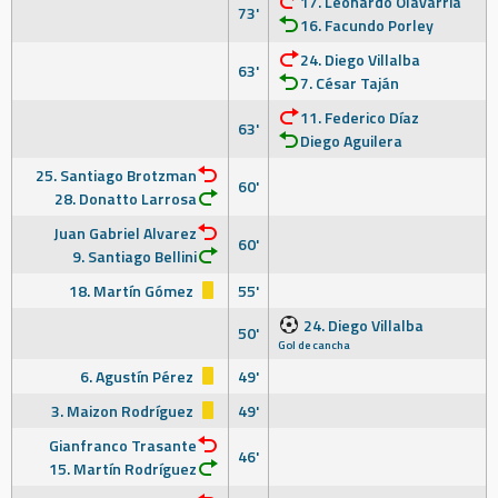
17. Leonardo Olavarría
73'
16. Facundo Porley
24. Diego Villalba
63'
7. César Taján
11. Federico Díaz
63'
Diego Aguilera
25. Santiago Brotzman
60'
28. Donatto Larrosa
Juan Gabriel Alvarez
60'
9. Santiago Bellini
18. Martín Gómez
55'
24. Diego Villalba
50'
Gol de cancha
6. Agustín Pérez
49'
3. Maizon Rodríguez
49'
Gianfranco Trasante
46'
15. Martín Rodríguez