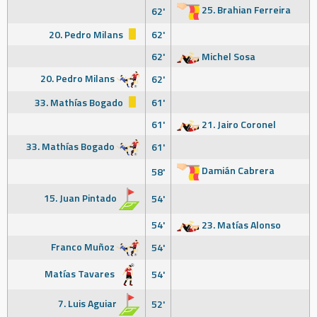
25. Brahian Ferreira
62'
20. Pedro Milans
62'
62'
Michel Sosa
20. Pedro Milans
62'
33. Mathías Bogado
61'
61'
21. Jairo Coronel
33. Mathías Bogado
61'
Damián Cabrera
58'
15. Juan Pintado
54'
54'
23. Matías Alonso
Franco Muñoz
54'
Matías Tavares
54'
7. Luis Aguiar
52'