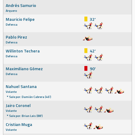
Andrés Samurio
Arquero
Mauricio Felipe
32'
Defensa
Pablo Pirez
Defensa
Willinton Techera
42'
Defensa
Maximiliano Gómez
90'
Defensa
Nahuel Santana
Volante
Sale por: Damián Cabrera (46')
Jairo Coronel
Volante
Sale por: Brian Leis (88')
Cristian Muga
Volante