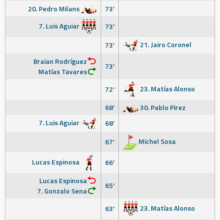
20. Pedro Milans
73'
7. Luis Aguiar
73'
21. Jairo Coronel
73'
Braian Rodríguez
73'
Matías Tavares
23. Matías Alonso
72'
68'
30. Pablo Pirez
7. Luis Aguiar
68'
Michel Sosa
67'
Lucas Espinosa
66'
Lucas Espinosa
65'
7. Gonzalo Sena
23. Matías Alonso
63'