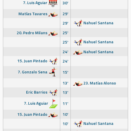
7. Luis Aguiar
30'
Matías Tavares
29'
Nahuel Santana
29'
20. Pedro Milans
25'
Nahuel Santana
25'
24'
Nahuel Santana
15. Juan Pintado
24'
7. Gonzalo Sena
15'
13'
23. Matías Alonso
Eric Barrios
13'
7. Luis Aguiar
11'
15. Juan Pintado
10'
Nahuel Santana
10'