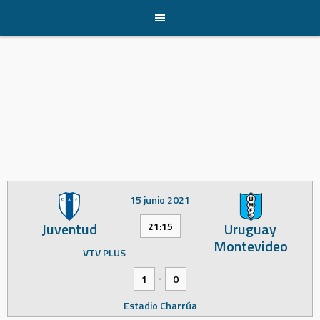
Skip
to
content
15 junio 2021
Juventud
Uruguay
21:15
Montevideo
VTV PLUS
-
1
0
Estadio Charrúa