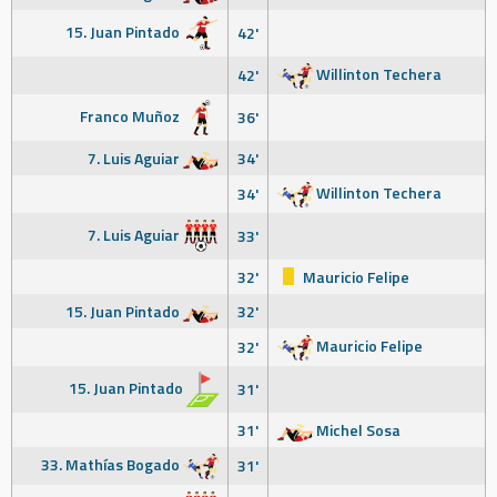
15. Juan Pintado
42'
Willinton Techera
42'
Franco Muñoz
36'
7. Luis Aguiar
34'
Willinton Techera
34'
7. Luis Aguiar
33'
32'
Mauricio Felipe
15. Juan Pintado
32'
Mauricio Felipe
32'
15. Juan Pintado
31'
31'
Michel Sosa
33. Mathías Bogado
31'