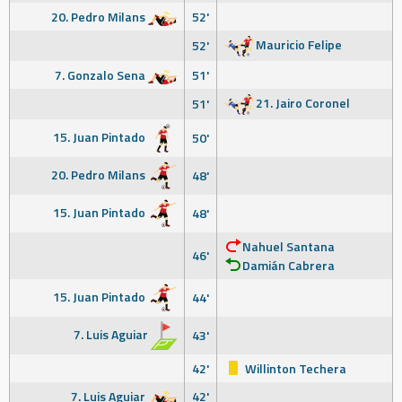
20. Pedro Milans
52'
Mauricio Felipe
52'
7. Gonzalo Sena
51'
21. Jairo Coronel
51'
15. Juan Pintado
50'
20. Pedro Milans
48'
15. Juan Pintado
48'
Nahuel Santana
46'
Damián Cabrera
15. Juan Pintado
44'
7. Luis Aguiar
43'
42'
Willinton Techera
7. Luis Aguiar
42'