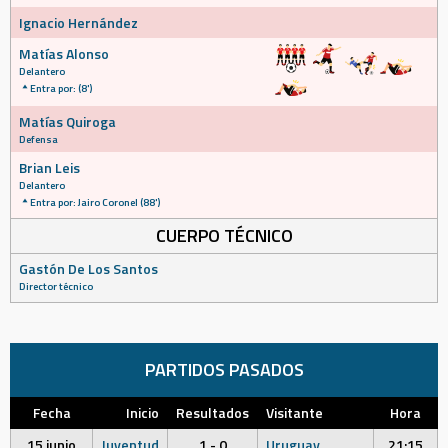
Ignacio Hernández
Matías Alonso
Delantero
Entra por: (8')
Matías Quiroga
Defensa
Brian Leis
Delantero
Entra por: Jairo Coronel (88')
CUERPO TÉCNICO
Gastón De Los Santos
Director técnico
PARTIDOS PASADOS
Fecha
Inicio
Resultados
Visitante
Hora
15 junio
Juventud
1 - 0
Uruguay
21:15