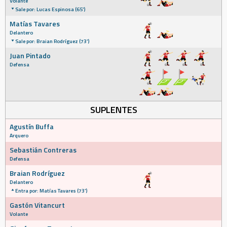
Volante
Sale por: Lucas Espinosa (65')
Matías Tavares
Delantero
Sale por: Braian Rodríguez (73')
Juan Pintado
Defensa
SUPLENTES
Agustín Buffa
Arquero
Sebastián Contreras
Defensa
Braian Rodríguez
Delantero
Entra por: Matías Tavares (73')
Gastón Vitancurt
Volante