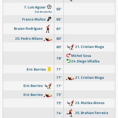
7. Luis Aguiar
83'
Gol de cancha
Franco Muñoz
83'
Braian Rodríguez
81'
20. Pedro Milans
80'
21. Cristian Muga
80'
Michel Sosa
78'
24. Diego Villalba
Eric Barrios
77'
77'
21. Cristian Muga
Eric Barrios
77'
Eric Barrios
75'
23. Matías Alonso
75'
25. Brahian Ferreira
74'