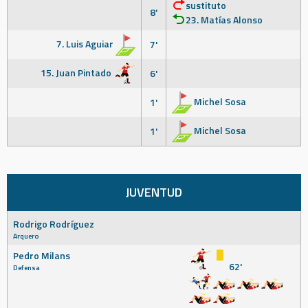
sustituto
8'
23. Matías Alonso
7. Luis Aguiar
7'
15. Juan Pintado
6'
Michel Sosa
1'
Michel Sosa
1'
JUVENTUD
Rodrigo Rodríguez
Arquero
Pedro Milans
62'
Defensa