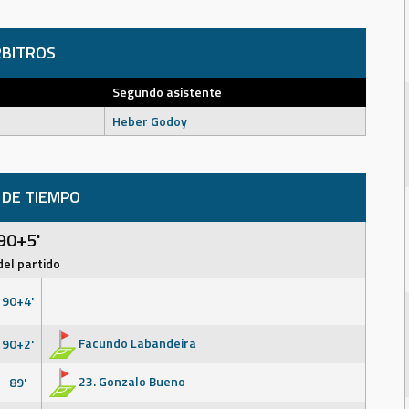
BITROS
Segundo asistente
Heber Godoy
 DE TIEMPO
90+5'
del partido
90+4'
Facundo Labandeira
90+2'
23. Gonzalo Bueno
89'