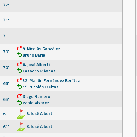
72'
71'
71'
9. Nicolás González
70'
Bruno Barja
8. José Alberti
70'
Leandro Méndez
32. Martín Fernández Benítez
66'
15. Nicolás Freitas
Diego Romero
65'
Pablo Alvarez
8. José Alberti
61'
8. José Alberti
61'