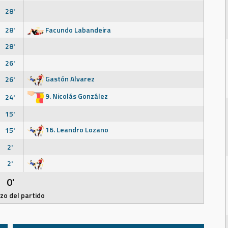
28'
28'
Facundo Labandeira
28'
26'
Gastón Alvarez
26'
9. Nicolás González
24'
15'
16. Leandro Lozano
15'
2'
2'
0'
o del partido