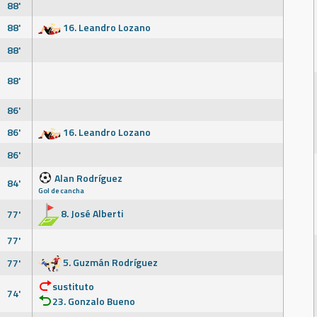
88'
88'
16. Leandro Lozano
88'
88'
86'
86'
16. Leandro Lozano
86'
Alan Rodríguez
84'
Gol de cancha
8. José Alberti
77'
77'
5. Guzmán Rodríguez
77'
sustituto
74'
23. Gonzalo Bueno