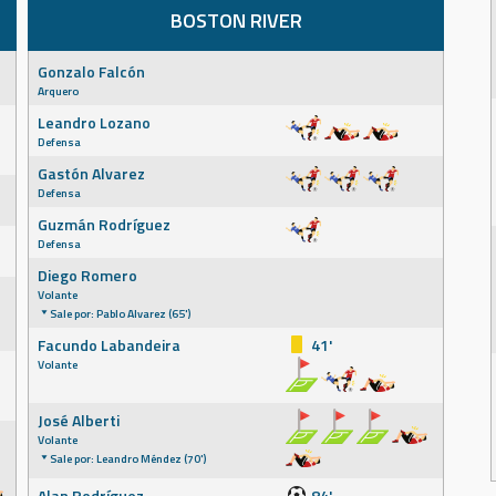
BOSTON RIVER
Gonzalo Falcón
Arquero
Leandro Lozano
Defensa
Gastón Alvarez
Defensa
Guzmán Rodríguez
Defensa
Diego Romero
Volante
Sale por: Pablo Alvarez (65')
Facundo Labandeira
41'
Volante
José Alberti
Volante
Sale por: Leandro Méndez (70')
Alan Rodríguez
84'