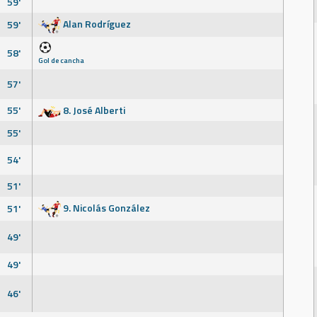
59'
Alan Rodríguez
59'
58'
Gol de cancha
57'
55'
8. José Alberti
55'
54'
51'
9. Nicolás González
51'
49'
49'
46'