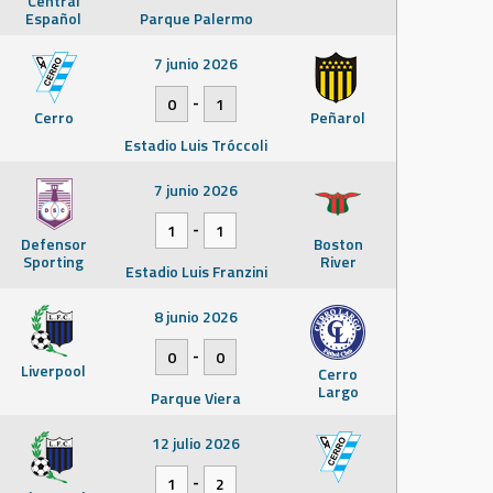
Central
Español
Parque Palermo
7 junio 2026
-
0
1
Cerro
Peñarol
Estadio Luis Tróccoli
7 junio 2026
-
1
1
Defensor
Boston
Sporting
River
Estadio Luis Franzini
8 junio 2026
-
0
0
Liverpool
Cerro
Largo
Parque Viera
12 julio 2026
-
1
2