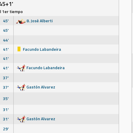
45+1'
el 1er tiempo
45'
8. José Alberti
45'
44'
41'
Facundo Labandeira
41'
Facundo Labandeira
41'
37'
Gastón Alvarez
37'
35'
31'
Gastón Alvarez
31'
29'