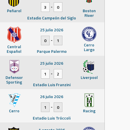
-
3
0
Peñarol
Boston
River
Estadio Campeón del Siglo
25 julio 2026
-
0
1
Cerro
Central
Largo
Español
Parque Palermo
25 julio 2026
-
1
2
Defensor
Liverpool
Sporting
Estadio Luis Franzini
26 julio 2026
-
1
0
Cerro
Racing
Estadio Luis Tróccoli
1 agosto 2026