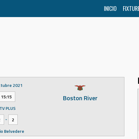
INICIO
FIXTUR
ctubre 2021
Boston River
15:15
TV PLUS
-
2
2
io Belvedere