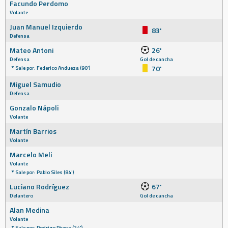
Facundo Perdomo
Volante
Juan Manuel Izquierdo
83'
Defensa
Mateo Antoni
26'
Defensa
Gol de cancha
70'
Sale por: Federico Andueza (90')
Miguel Samudio
Defensa
Gonzalo Nápoli
Volante
Martín Barrios
Volante
Marcelo Meli
Volante
Sale por: Pablo Siles (84')
Luciano Rodríguez
67'
Delantero
Gol de cancha
Alan Medina
Volante
Sale por: Rodrigo Rivero (74')