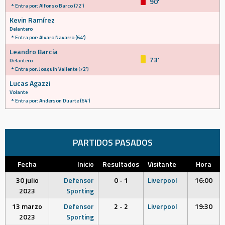
90'
Entra por: Alfonso Barco (72')
Kevin Ramírez
Delantero
Entra por: Alvaro Navarro (64')
Leandro Barcia
73'
Delantero
Entra por: Joaquín Valiente (72')
Lucas Agazzi
Volante
Entra por: Anderson Duarte (64')
PARTIDOS PASADOS
Fecha
Inicio
Resultados
Visitante
Hora
30 julio
Defensor
0 - 1
Liverpool
16:00
2023
Sporting
13 marzo
Defensor
2 - 2
Liverpool
19:30
2023
Sporting