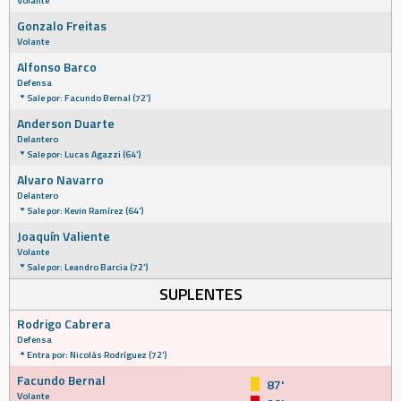
Volante
Gonzalo Freitas
Volante
Alfonso Barco
Defensa
Sale por: Facundo Bernal (72')
Anderson Duarte
Delantero
Sale por: Lucas Agazzi (64')
Alvaro Navarro
Delantero
Sale por: Kevin Ramírez (64')
Joaquín Valiente
Volante
Sale por: Leandro Barcia (72')
SUPLENTES
Rodrigo Cabrera
Defensa
Entra por: Nicolás Rodríguez (72')
Facundo Bernal
87'
Volante