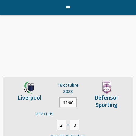
Skip
to
content
18 octubre
2023
Liverpool
Defensor
12:00
Sporting
VTV PLUS
-
2
0