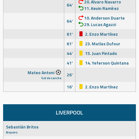
20. Alvaro Navarro
64'
11. Kevin Ramírez
10. Anderson Duarte
64'
29. Lucas Agazzi
61'
2. Enzo Martínez
61'
23. Matías Dufour
44'
15. Juan Pintado
41'
14. Yeferson Quintana
Mateo Antoni
26'
Gol de cancha
16'
2. Enzo Martínez
LIVERPOOL
Sebastián Britos
Arquero