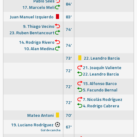
Pablo Siles
84'
17. Marcelo Meli
Juan Manuel Izquierdo
83'
9. Thiago Vecino
74'
23. Ruben Bentancourt
14. Rodrigo Rivero
74'
10. Alan Medina
73'
22. Leandro Barcia
21. Joaquín Valiente
72'
22. Leandro Barcia
15. Alfonso Barco
72'
5. Facundo Bernal
7. Nicolás Rodríguez
72'
4. Rodrigo Cabrera
Mateo Antoni
70'
19. Luciano Rodríguez
67'
Gol de cancha