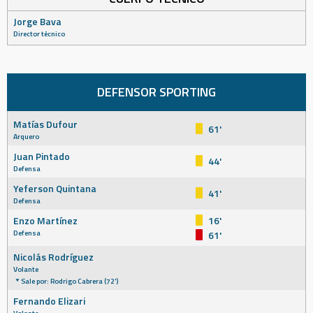
Jorge Bava
Director técnico
DEFENSOR SPORTING
Matías Dufour
61'
Arquero
Juan Pintado
44'
Defensa
Yeferson Quintana
41'
Defensa
Enzo Martínez
16'
Defensa
61'
Nicolás Rodríguez
Volante
Sale por: Rodrigo Cabrera (72')
Fernando Elizari