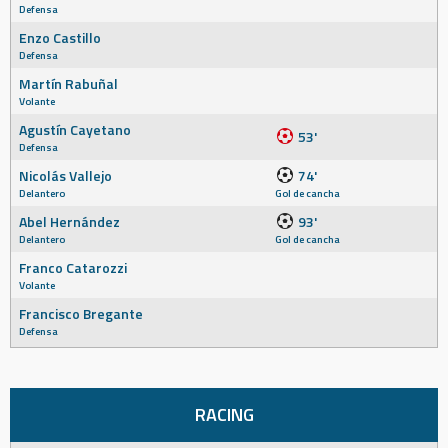
Defensa
Enzo Castillo
Defensa
Martín Rabuñal
Volante
Agustín Cayetano
53'
Defensa
Nicolás Vallejo
74'
Delantero
Gol de cancha
Abel Hernández
93'
Delantero
Gol de cancha
Franco Catarozzi
Volante
Francisco Bregante
Defensa
RACING