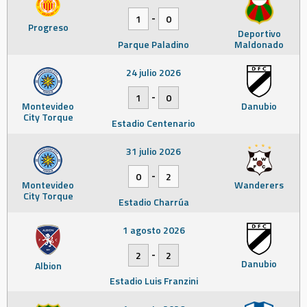
-
1
0
Progreso
Deportivo
Parque Paladino
Maldonado
24 julio 2026
-
1
0
Montevideo
Danubio
City Torque
Estadio Centenario
31 julio 2026
-
0
2
Montevideo
Wanderers
City Torque
Estadio Charrúa
1 agosto 2026
-
2
2
Danubio
Albion
Estadio Luis Franzini