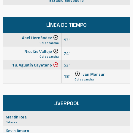
Estadio Belvedere
LÍNEA DE TIEMPO
Abel Hernández
93'
Gol de cancha
Nicolás Vallejo
74'
Gol de cancha
18. Agustín Cayetano
53'
Iván Manzur
18'
Gol de cancha
LIVERPOOL
Martín Rea
Defensa
Kevin Amaro