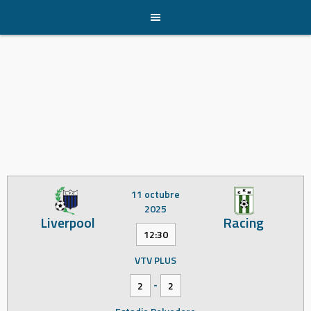
Skip
to
content
11 octubre
2025
Liverpool
Racing
12:30
VTV PLUS
-
2
2