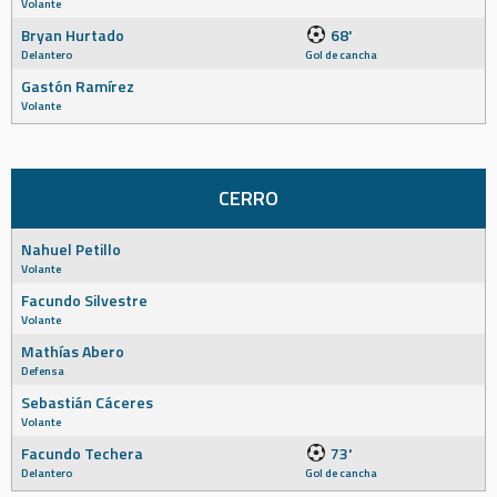
Volante
Bryan Hurtado
68'
Delantero
Gol de cancha
Gastón Ramírez
Volante
CERRO
Nahuel Petillo
Volante
Facundo Silvestre
Volante
Mathías Abero
Defensa
Sebastián Cáceres
Volante
Facundo Techera
73'
Delantero
Gol de cancha