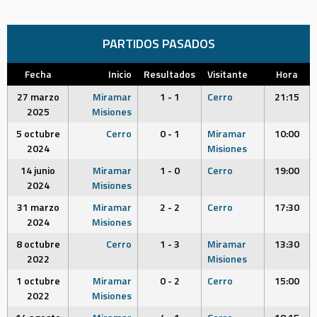
PARTIDOS PASADOS
Fecha
Inicio
Resultados
Visitante
Hora
27 marzo
Miramar
1 - 1
Cerro
21:15
2025
Misiones
5 octubre
Cerro
0 - 1
Miramar
10:00
2024
Misiones
14 junio
Miramar
1 - 0
Cerro
19:00
2024
Misiones
31 marzo
Miramar
2 - 2
Cerro
17:30
2024
Misiones
8 octubre
Cerro
1 - 3
Miramar
13:30
2022
Misiones
1 octubre
Miramar
0 - 2
Cerro
15:00
2022
Misiones