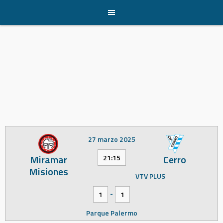
Skip
to
content
27 marzo 2025
Miramar
Cerro
21:15
Misiones
VTV PLUS
-
1
1
Parque Palermo