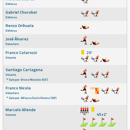
Defensa
Gabriel Chocobar
Defensa
Renzo Orihuela
Defensa
José Álvarez
Delantero
Franco Catarozzi
20'
Volante
Santiago Cartagena
Volante
Sale por: Bruno Morales (65')
Franco Nicola
Delantero
Sale por: Alfonso Darío Pereira (58')
Marcelo Allende
45+2'
Volante