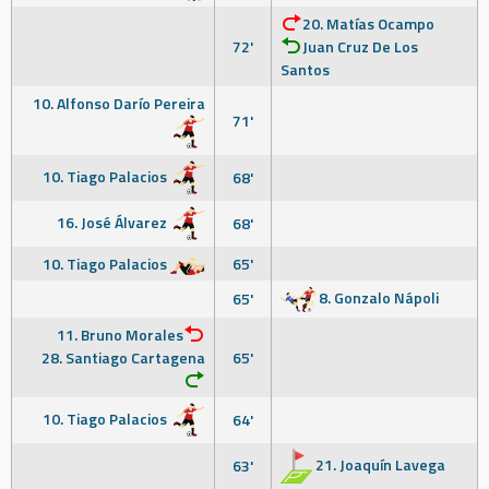
20. Matías Ocampo
72'
Juan Cruz De Los
Santos
10. Alfonso Darío Pereira
71'
10. Tiago Palacios
68'
16. José Álvarez
68'
10. Tiago Palacios
65'
8. Gonzalo Nápoli
65'
11. Bruno Morales
28. Santiago Cartagena
65'
10. Tiago Palacios
64'
21. Joaquín Lavega
63'