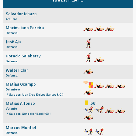
Salvador Ichazo
Arquero
Maximiliano Pereira
Defensa
José Aja
Defensa
Horacio Salaberry
Defensa
Walter Clar
Defensa
Matías Ocampo
Delantero
Sale por: Juan Cruz De Los Santos (72')
Matías Alfonso
56'
Volante
Sale por: Gonzalo Nápoli (63')
Marcos Montiel
Defensa