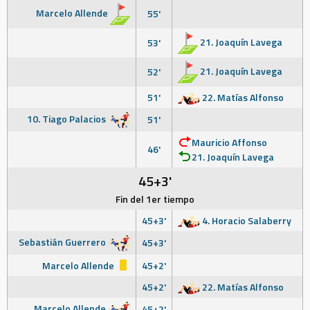
Marcelo Allende
55'
21. Joaquín Lavega
53'
21. Joaquín Lavega
52'
51'
22. Matías Alfonso
10. Tiago Palacios
51'
Mauricio Affonso
46'
21. Joaquín Lavega
45+3'
Fin del 1er tiempo
45+3'
4. Horacio Salaberry
Sebastián Guerrero
45+3'
Marcelo Allende
45+2'
45+2'
22. Matías Alfonso
Marcelo Allende
45+2'