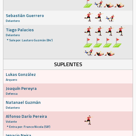
Sebastián Guerrero
Delantero
Tiago Palacios
Delantero
Sale por: Lautaro Guzmán (84')
SUPLENTES
Lukas González
Arquero
Joaquín Pereyra
Defensa
Natanael Guzmán
Delantero
Alfonso Darío Pereira
Volante
Entra por: Franco Nicola (58')
Ignacio Neira