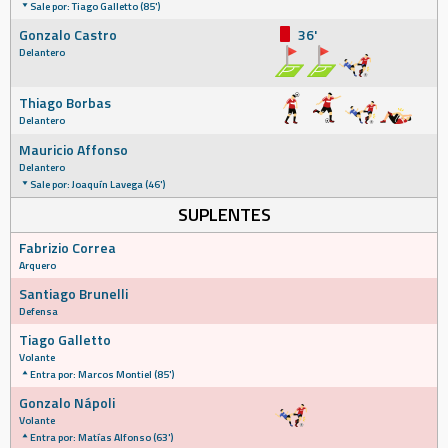
Sale por: Tiago Galletto (85')
Gonzalo Castro
36'
Delantero
Thiago Borbas
Delantero
Mauricio Affonso
Delantero
Sale por: Joaquín Lavega (46')
SUPLENTES
Fabrizio Correa
Arquero
Santiago Brunelli
Defensa
Tiago Galletto
Volante
Entra por: Marcos Montiel (85')
Gonzalo Nápoli
Volante
Entra por: Matías Alfonso (63')