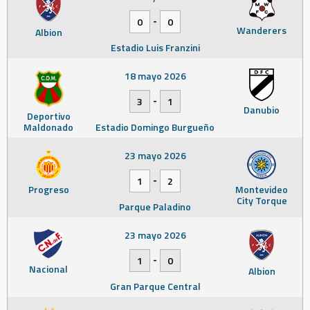
-
0
0
Wanderers
Albion
Estadio Luis Franzini
18 mayo 2026
-
3
1
Danubio
Deportivo
Maldonado
Estadio Domingo Burgueño
23 mayo 2026
-
1
2
Progreso
Montevideo
City Torque
Parque Paladino
23 mayo 2026
-
1
0
Nacional
Albion
Gran Parque Central