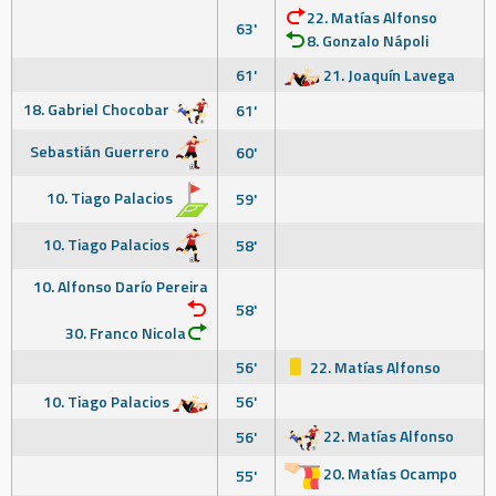
22. Matías Alfonso
63'
8. Gonzalo Nápoli
61'
21. Joaquín Lavega
18. Gabriel Chocobar
61'
Sebastián Guerrero
60'
10. Tiago Palacios
59'
10. Tiago Palacios
58'
10. Alfonso Darío Pereira
58'
30. Franco Nicola
56'
22. Matías Alfonso
10. Tiago Palacios
56'
22. Matías Alfonso
56'
20. Matías Ocampo
55'