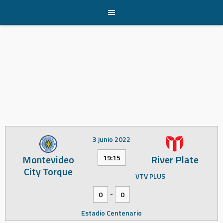
Skip
to
content
3 junio 2022
Montevideo
River Plate
19:15
City Torque
VTV PLUS
-
0
0
Estadio Centenario