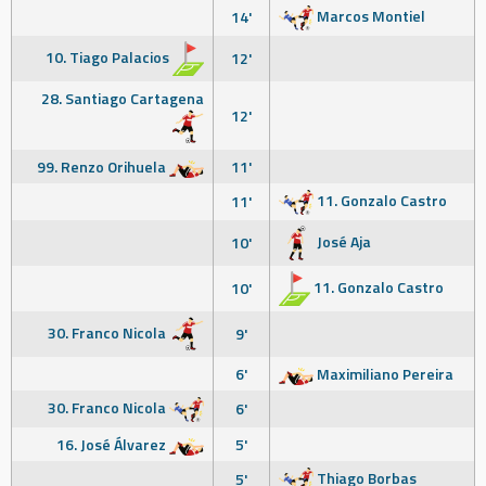
Marcos Montiel
14'
10. Tiago Palacios
12'
28. Santiago Cartagena
12'
99. Renzo Orihuela
11'
11. Gonzalo Castro
11'
José Aja
10'
11. Gonzalo Castro
10'
30. Franco Nicola
9'
6'
Maximiliano Pereira
30. Franco Nicola
6'
16. José Álvarez
5'
Thiago Borbas
5'