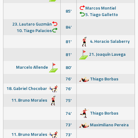
Marcos Montiel
85'
5. Tiago Galletto
23. Lautaro Guzmán
84'
10. Tiago Palacios
4. Horacio Salaberry
81'
21. Joaquín Lavega
81'
Marcelo Allende
80'
76'
Thiago Borbas
18. Gabriel Chocobar
76'
11. Bruno Morales
75'
Thiago Borbas
74'
73'
Maximiliano Pereira
11. Bruno Morales
73'