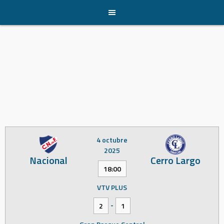
Skip
to
content
4 octubre
2025
Nacional
Cerro Largo
18:00
VTV PLUS
-
2
1