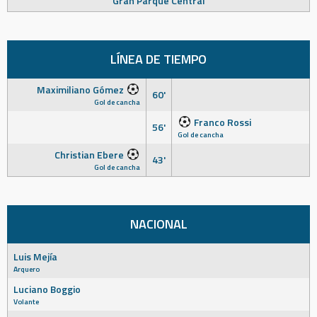
Gran Parque Central
LÍNEA DE TIEMPO
Maximiliano Gómez
60'
Gol de cancha
Franco Rossi
56'
Gol de cancha
Christian Ebere
43'
Gol de cancha
NACIONAL
Luis Mejía
Arquero
Luciano Boggio
Volante