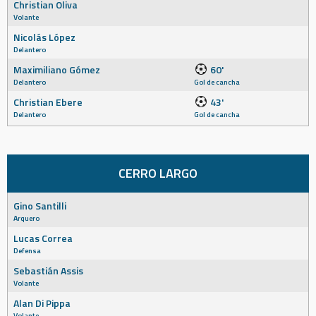
Christian Oliva
Volante
Nicolás López
Delantero
Maximiliano Gómez
60'
Delantero
Gol de cancha
Christian Ebere
43'
Delantero
Gol de cancha
CERRO LARGO
Gino Santilli
Arquero
Lucas Correa
Defensa
Sebastián Assis
Volante
Alan Di Pippa
Volante