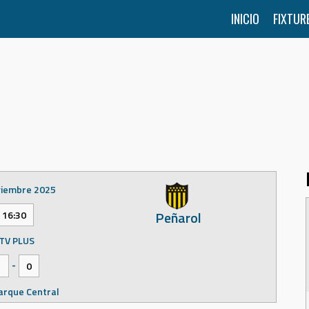
INICIO
FIXTUR
viembre 2025
Peñarol
16:30
TV PLUS
-
1
0
arque Central