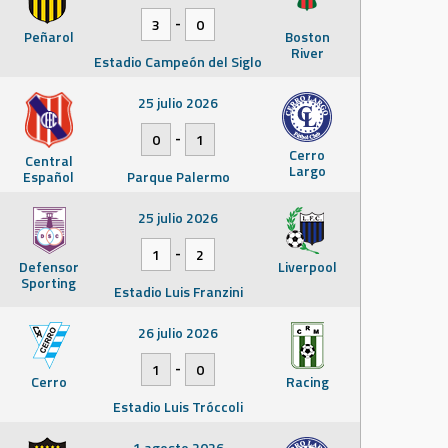
-
3
0
Peñarol
Boston
River
Estadio Campeón del Siglo
25 julio 2026
-
0
1
Cerro
Central
Largo
Español
Parque Palermo
25 julio 2026
-
1
2
Defensor
Liverpool
Sporting
Estadio Luis Franzini
26 julio 2026
-
1
0
Cerro
Racing
Estadio Luis Tróccoli
1 agosto 2026