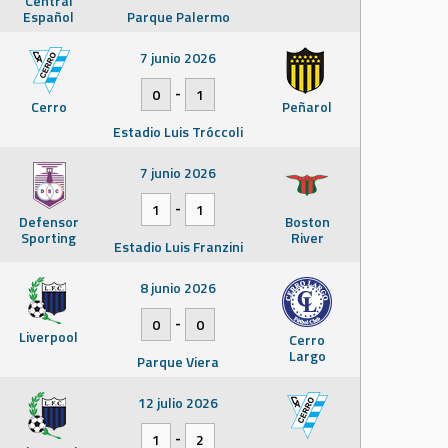
Central
Español
Parque Palermo
7 junio 2026
-
0
1
Cerro
Peñarol
Estadio Luis Tróccoli
7 junio 2026
-
1
1
Defensor
Boston
Sporting
River
Estadio Luis Franzini
8 junio 2026
-
0
0
Liverpool
Cerro
Largo
Parque Viera
12 julio 2026
-
1
2