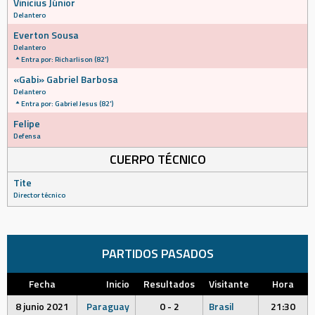
Vinicius Júnior
Delantero
Everton Sousa
Delantero
Entra por: Richarlison (82')
«Gabi» Gabriel Barbosa
Delantero
Entra por: Gabriel Jesus (82')
Felipe
Defensa
CUERPO TÉCNICO
Tite
Director técnico
PARTIDOS PASADOS
Fecha
Inicio
Resultados
Visitante
Hora
8 junio 2021
Paraguay
0 - 2
Brasil
21:30