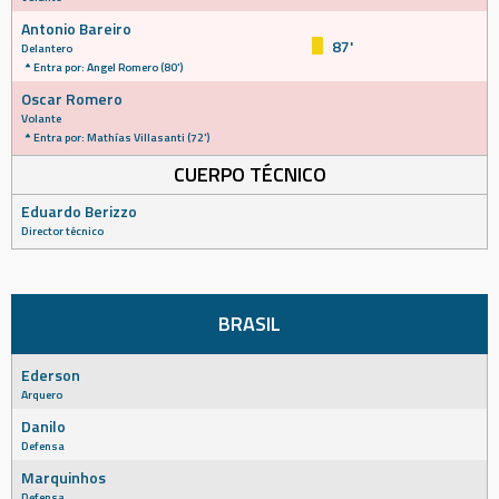
Antonio Bareiro
87'
Delantero
Entra por: Angel Romero (80')
Oscar Romero
Volante
Entra por: Mathías Villasanti (72')
CUERPO TÉCNICO
Eduardo Berizzo
Director técnico
BRASIL
Ederson
Arquero
Danilo
Defensa
Marquinhos
Defensa