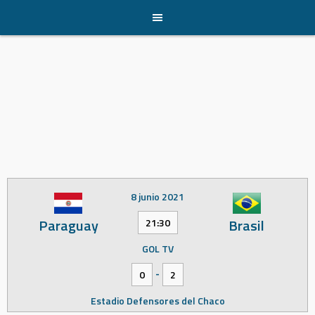
Skip
to
content
8 junio 2021
Paraguay
Brasil
21:30
GOL TV
-
0
2
Estadio Defensores del Chaco