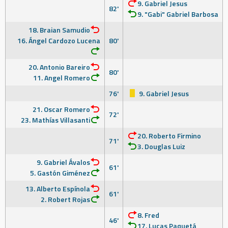
9. Gabriel Jesus
82'
9. "Gabi" Gabriel Barbosa
18. Braian Samudio
16. Ángel Cardozo Lucena
80'
20. Antonio Bareiro
80'
11. Angel Romero
76'
9. Gabriel Jesus
21. Oscar Romero
72'
23. Mathías Villasanti
20. Roberto Firmino
71'
3. Douglas Luiz
9. Gabriel Ávalos
61'
5. Gastón Giménez
13. Alberto Espínola
61'
2. Robert Rojas
8. Fred
46'
17. Lucas Paquetá