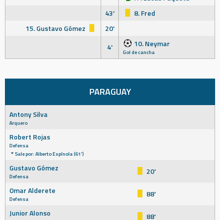
43'
8. Fred
15. Gustavo Gómez
20'
10. Neymar
4'
Gol de cancha
PARAGUAY
Antony Silva
Arquero
Robert Rojas
Defensa
Sale por: Alberto Espínola (61')
Gustavo Gómez
20'
Defensa
Omar Alderete
88'
Defensa
Junior Alonso
88'