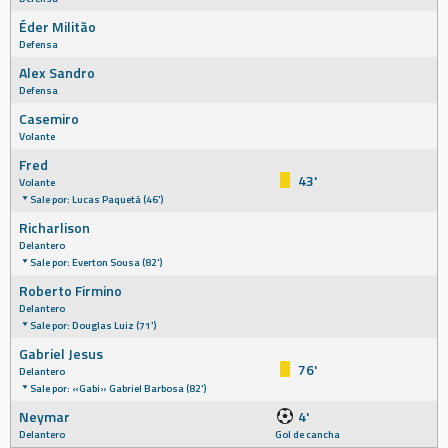
Éder Militão
Defensa
Alex Sandro
Defensa
Casemiro
Volante
Fred
43'
Volante
Sale por: Lucas Paquetá (46')
Richarlison
Delantero
Sale por: Everton Sousa (82')
Roberto Firmino
Delantero
Sale por: Douglas Luiz (71')
Gabriel Jesus
76'
Delantero
Sale por: «Gabi» Gabriel Barbosa (82')
Neymar
4'
Delantero
Gol de cancha