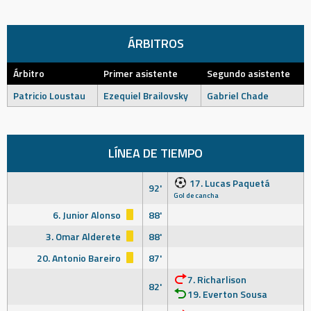
ÁRBITROS
Árbitro
Primer asistente
Segundo asistente
Patricio Loustau
Ezequiel Brailovsky
Gabriel Chade
LÍNEA DE TIEMPO
17. Lucas Paquetá
92'
Gol de cancha
6. Junior Alonso
88'
3. Omar Alderete
88'
20. Antonio Bareiro
87'
7. Richarlison
82'
19. Everton Sousa