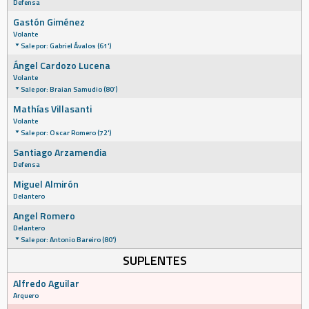
Defensa
Gastón Giménez
Volante
Sale por: Gabriel Ávalos (61')
Ángel Cardozo Lucena
Volante
Sale por: Braian Samudio (80')
Mathías Villasanti
Volante
Sale por: Oscar Romero (72')
Santiago Arzamendia
Defensa
Miguel Almirón
Delantero
Angel Romero
Delantero
Sale por: Antonio Bareiro (80')
SUPLENTES
Alfredo Aguilar
Arquero